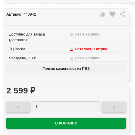
РАЗМЕРОМ: 42/158
РАЗМЕРОМ: 42/158

favorite

Артикул:
440942
Доступно для заказа
Нет в наличии
(доставка):
ТЦ Весна:
Осталась 1 штука
Чаадаева, ПВЗ:
Нет в наличии
Только самовывоз из ПВЗ
2 599
₽

