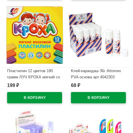
Пластилин 12 цветов 180
Клей-карандаш 36г Attomex
грамм ЛУЧ КРОХА мягкий со
PVA основа арт.4042303
стеком арт 23С 1484-08
(Ст.12/324)
199
68
₽
₽
В наличии
В наличии