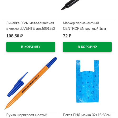
Линейка 50см металлическая
Маркер перманентный
в чехле deVENTE арт.5091352
CENTROPEN круглый 1мм
черный арт.2846/1Ч
108,50
72
₽
₽
В наличии
В наличии
Ручка шариковая желтый
Пакет ПНД майка 32+16*60см