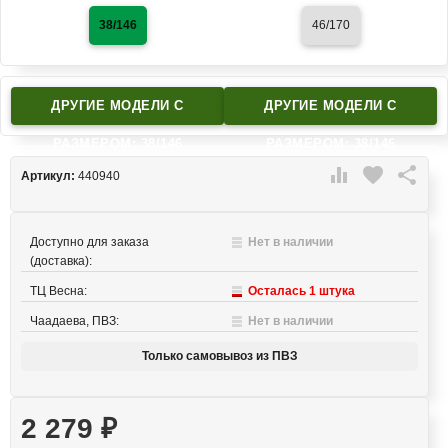
38/146
46/170
ДРУГИЕ МОДЕЛИ C
ДРУГИЕ МОДЕЛИ C
РАЗМЕРОМ: 38/146
РАЗМЕРОМ: 38/146

favorite

Артикул:
440940
Доступно для заказа
Нет в наличии
(доставка):
ТЦ Весна:
Осталась 1 штука
Чаадаева, ПВЗ:
Нет в наличии
Только самовывоз из ПВЗ
2 279
₽