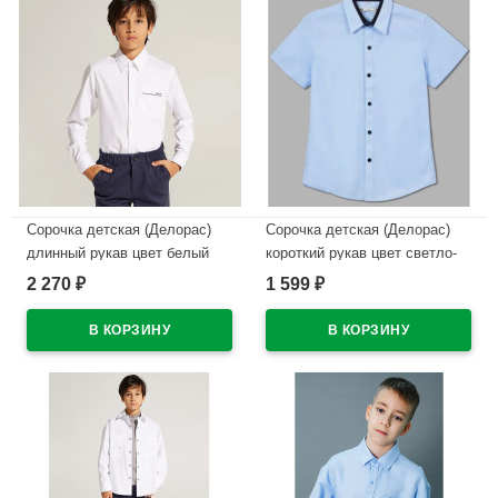
Сорочка детская (Делорас)
Сорочка детская (Делорас)
длинный рукав цвет белый
короткий рукав цвет светло-
арт.C71719 на кнопках на
голубой арт.C71738S на
2 270
1 599
₽
₽
кнопках
кнопках
В наличии
В наличии