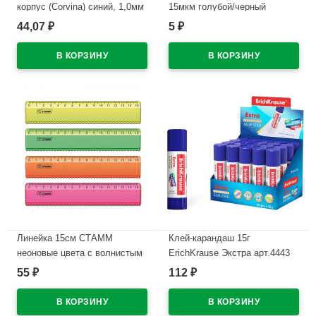
корпус (Corvina) синий, 1,0мм
15мкм голубой/черный
арт.40163-G/С
ЗВЁЗДЫ (Ст.50/1000)
44,07
5
₽
₽
В наличии
В наличии
Линейка 15см СТАММ
Клей-карандаш 15г
неоновые цвета с волнистым
ErichKrause Экстра арт.4443
краем арт.ЛН170
(Ст.20/480)
55
112
₽
₽
В наличии
В наличии