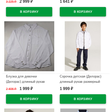
2 999
1 641
3 225
₽
₽
₽
В наличии
В наличии
Блузка для девочки
Сорочка детская (Делорас)
(Делорас) длинный рукав
длинный рукав размерный
цвет белый арт.C64151N
ряд 37/164-170 цвет черный
1 999
1 999
2 406
₽
₽
₽
арт.C71734N на кнопках
В наличии
В наличии