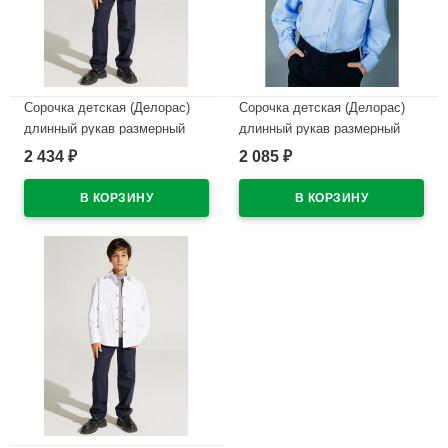
Сорочка детская (Делорас)
Сорочка детская (Делорас)
длинный рукав размерный
длинный рукав размерный
ряд 31/128-134-35/152-158
ряд 31/128-134-35/152-158
2 434
2 085
₽
₽
цвет черный арт.C71734 на
цвет светло-голубой
кнопках
арт.C71711 на кнопках
В наличии
В наличии