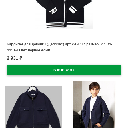
Кардиган для девочки (Делорас) арт.W64317 размер 34/134-
44/164 цвет черно-белый
2 931
₽
В наличии