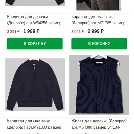
Кардиган для девочки
Кардиган для мальчика
(Делорас) арт.W64256 размер
(Делорас) арт.M71785 размер
40/152-44/164 цвет синий
34/134-44/164 цвет синий
1 999
2 999
3 391
₽
3 041
₽
₽
₽
В наличии
В наличии
Кардиган для мальчика
Жилет для девочки (Делорас)
(Делорас) арт.M71833 размер
арт.M64380 размер 34/134-
34/134-44/164 цвет синий
44/164 цвет синий