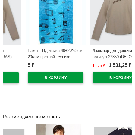
Пакет ПНД майка 40+20*63см
Джемпер для девочки
20мкм цветной техника
артикул 22350 (DELORAS)
размер цвет светло-бежевый
5
1 531,25
₽
1 575
₽
₽
В наличии
В наличии
Рекомендуем посмотреть