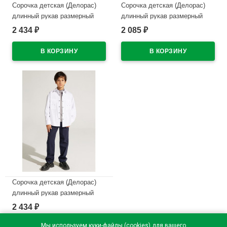
Сорочка детская (Делорас)
Сорочка детская (Делорас)
длинный рукав размерный
длинный рукав размерный
ряд 31/128-134-35/152-158
ряд 31/128-134-35/152-158
2 434
2 085
₽
₽
цвет черный арт.C71734 на
цвет светло-голубой
кнопках
арт.C71711 на кнопках
В наличии
В наличии
Сорочка детская (Делорас)
длинный рукав размерный
ряд 31/128-134-35/152-158
2 434
₽
цвет белый арт.C71734 на
кнопках
Мы используем куки-файлы (cookies) для вашего