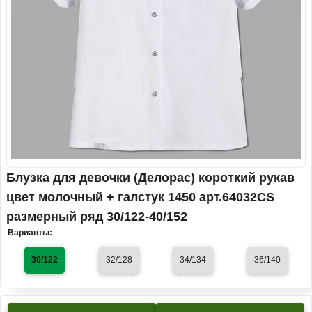
Блузка для девочки (Делорас) короткий рукав
цвет молочный + галстук 1450 арт.64032CS
размерный ряд 30/122-40/152
Варианты:
30/122
32/128
34/134
36/140