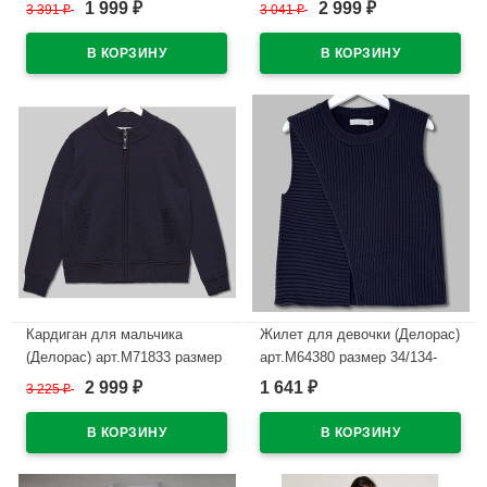
40/152-44/164 цвет синий
34/134-44/164 цвет синий
1 999
2 999
3 391
₽
3 041
₽
₽
₽
В наличии
В наличии
Кардиган для мальчика
Жилет для девочки (Делорас)
(Делорас) арт.M71833 размер
арт.M64380 размер 34/134-
34/134-44/164 цвет синий
44/164 цвет синий
2 999
1 641
3 225
₽
₽
₽
В наличии
В наличии