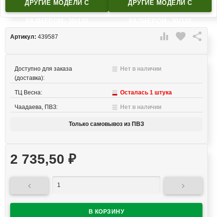
ДРУГИЕ МОДЕЛИ C
ДРУГИЕ МОДЕЛИ C
РАЗМЕРОМ: 30/122
РАЗМЕРОМ: 30/122

favorite

Артикул:
439587
Доступно для заказа
Нет в наличии
(доставка):
ТЦ Весна:
Осталась 1 штука
Чаадаева, ПВЗ:
Нет в наличии
Только самовывоз из ПВЗ
2 735,50
₽

