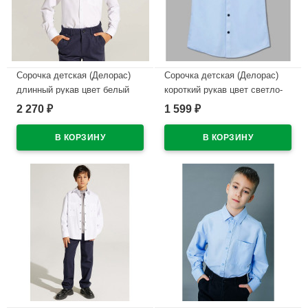
Сорочка детская (Делорас)
Сорочка детская (Делорас)
длинный рукав цвет белый
короткий рукав цвет светло-
арт.C71719 на кнопках на
голубой арт.C71738S на
2 270
1 599
₽
₽
кнопках
кнопках
В наличии
В наличии