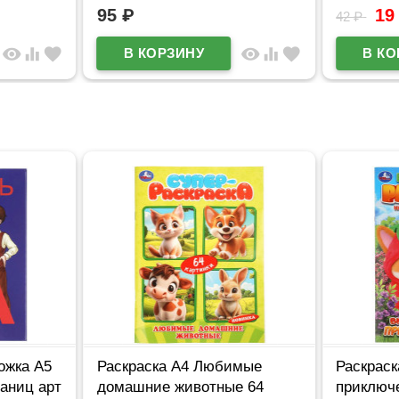
95
₽
1
42
₽
visibility
equalizer
favorite
visibility
equalizer
favorite
ожка А5
Раскраска А4 Любимые
Раскраск
раниц арт
домашние животные 64
приключ