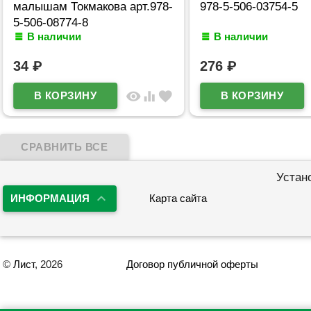
малышам Токмакова арт.978-
978-5-506-03754-5
5-506-08774-8
В наличии
В наличии
34
₽
276
₽
visibility
equalizer
favorite
Устан
ИНФОРМАЦИЯ
Карта сайта
©
Лист
, 2026
Договор публичной оферты