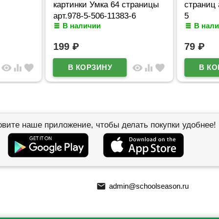
картинки Умка 64 страницы
страниц 
арт.978-5-506-11383-6
5
В наличии
В нал
199
₽
79
₽
visibility
equalizer
favorite
visibility
equalizer
favorite
овите наше приложение, чтобы делать покупки удобнее!
email
admin@schoolseason.ru