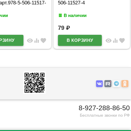
арт.978-5-506-11517-
506-11527-4
ичии
В наличии
79
₽
visibility
equalizer
favorite
visibility
equalizer
favorite
8-927-288-86-50
Бесплатные звонки по РФ