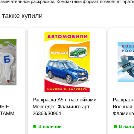
амечательной раскраской. Компактный формат позволяет брать е
 также купили
Раскраска А5 с наклейками
Раскраск
НЫЕ
Мерседес Фламинго арт
Военная 
СТАММ
26363/30964
Фламинго
В наличии
В нал