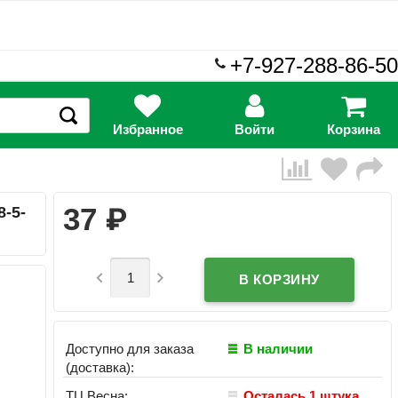
+7-927-288-86-50
Избранное
Войти
Корзина
₽
37
8-5-


Доступно для заказа
В наличии
(доставка):
ТЦ Весна:
Осталась 1 штука