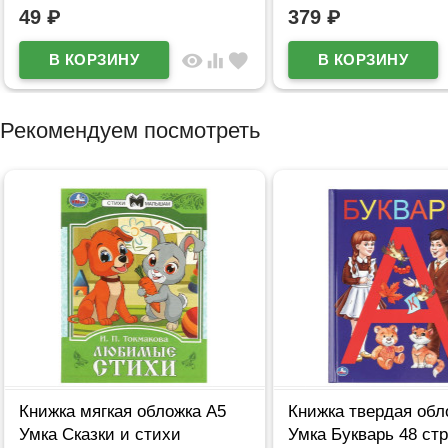
49
₽
379
₽
visibility
equalizer
favorite
Рекомендуем посмотреть
Книжка мягкая обложка А5
Книжка твердая обл
Умка Сказки и стихи
Умка Букварь 48 ст