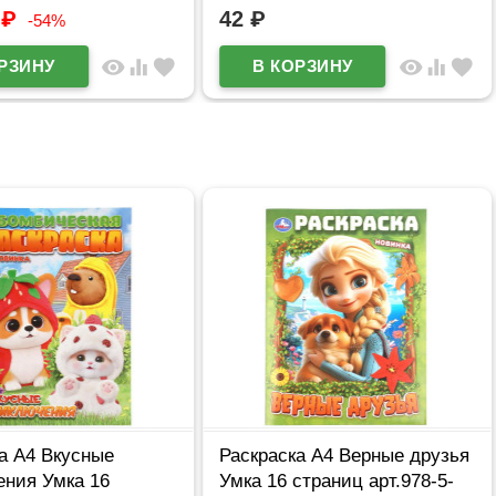
9
₽
42
₽
-54%
visibility
equalizer
favorite
visibility
equalizer
favorite
а А4 Вкусные
Раскраска А4 Верные друзья
ения Умка 16
Умка 16 страниц арт.978-5-