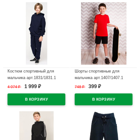
Костюм спортивный для
Шорты спортивные для
мальчика арт.1831/1831.1
мальчика арт.1407/1407.1
размер 34/134-46/170
размер 32/128--42/158 цвет
1 999
399
4 074
₽
748
₽
₽
₽
трикотажный цвет темно-
темно-синий
синий
В наличии
В наличии