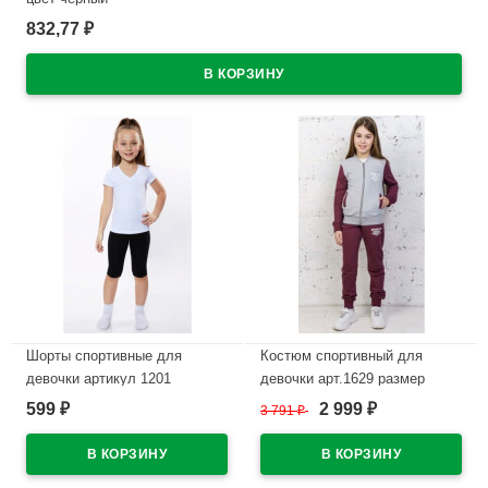
832,77
₽
В наличии
Шорты спортивные для
Костюм спортивный для
девочки артикул 1201
девочки арт.1629 размер
р.36/140-44/164 цвет черный
30/122-40/152 трикотажный
599
2 999
₽
3 791
₽
₽
цвет брусника
В наличии
В наличии