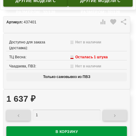
ДРУГИЕ МОДЕЛИ C
ДРУГИЕ МОДЕЛИ C
РАЗМЕРОМ: 32/128
РАЗМЕРОМ: 32/128

favorite

Артикул:
437401
Доступно для заказа
Нет в наличии
(доставка):
ТЦ Весна:
Осталась 1 штука
Чаадаева, ПВЗ:
Нет в наличии
Только самовывоз из ПВЗ
1 637
₽

