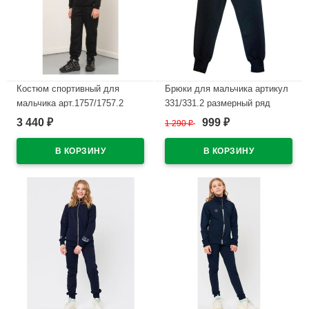
Костюм спортивный для
Брюки для мальчика артикул
мальчика арт.1757/1757.2
331/331.2 размерный ряд
размер 32/128-48/176
32/128-46/170 цвет темно-
3 440
999
₽
1 290
₽
₽
трикотажный цвет черный
синий
В наличии
В наличии