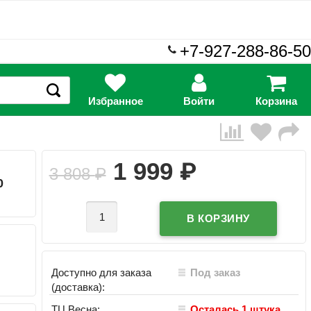
+7-927-288-86-50
Избранное
Войти
Корзина
₽
1 999
3 808
₽
0
Доступно для заказа
Под заказ
(доставка):
ТЦ Весна:
Осталась 1 штука