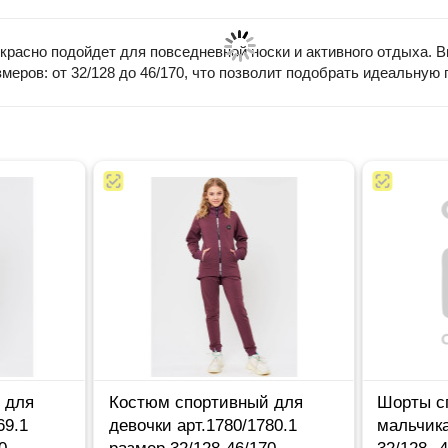
асно подойдет для повседневной носки и активного отдыха. Вып
меров: от 32/128 до 46/170, что позволит подобрать идеальную
 для
Костюм спортивный для
Шорты с
69.1
девочки арт.1780/1780.1
мальчика
0
размер 32/128-46/170
32/128--