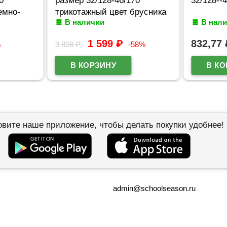
емно-
трикотажный цвет брусника
В наличии
В нал
1 599
₽
832,77
%
3 808
₽
-58%
овите наше приложение, чтобы делать покупки удобнее!
admin@schoolseason.ru