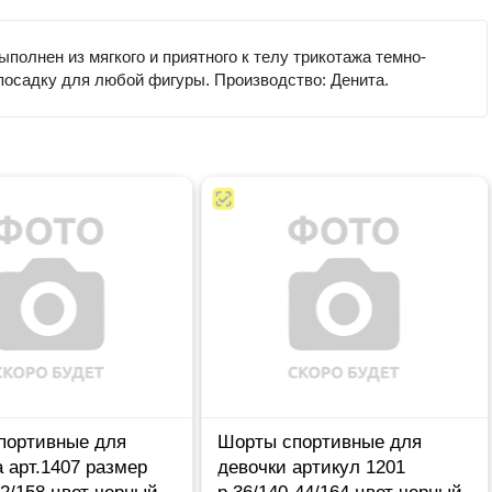
олнен из мягкого и приятного к телу трикотажа темно-
 посадку для любой фигуры. Производство: Денита.
портивные для
Шорты спортивные для
 арт.1407 размер
девочки артикул 1201
42/158 цвет черный
р.36/140-44/164 цвет черный