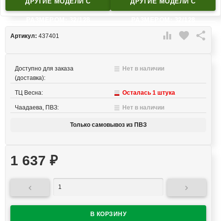
ДРУГИЕ МОДЕЛИ C
ДРУГИЕ МОДЕЛИ C
РАЗМЕРОМ: 32/128
РАЗМЕРОМ: 32/128

favorite

Артикул:
437401
Доступно для заказа
Нет в наличии
(доставка):
ТЦ Весна:
Осталась 1 штука
Чаадаева, ПВЗ:
Нет в наличии
Только самовывоз из ПВЗ
1 637
₽

