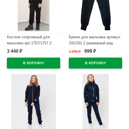
Костюм спортивный для
Брюки для мальчика артикул
мальчика арт.1757/1757.2
331/331.2 размерный ряд
размер 32/128-48/176
32/128-46/170 цвет темно-
3 440
999
₽
1 290
₽
₽
трикотажный цвет черный
синий
В наличии
В наличии