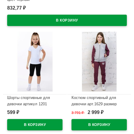
832,77
₽
В наличии
Шорты спортивные для
Костюм спортивный для
девочки артикул 1201
девочки арт.1629 размер
р.36/140-44/164 цвет черный
30/122-40/152 трикотажный
599
2 999
₽
3 791
₽
₽
цвет брусника
В наличии
В наличии