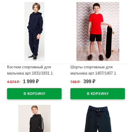
Костюм спортивный для
Шорты спортивные для
мальчика арт.1831/1831.1
мальчика арт.1407/1407.1
размер 34/134-46/170
размер 32/128--42/158 цвет
1 999
399
4 074
₽
748
₽
₽
₽
трикотажный цвет темно-
темно-синий
синий
В наличии
В наличии