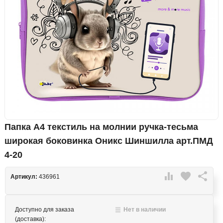
Папка А4 текстиль на молнии ручка-тесьма
широкая боковинка Оникс Шиншилла арт.ПМД
4-20

favorite

Артикул:
436961
Доступно для заказа
Нет в наличии
(доставка):