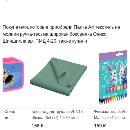
Покупатели, которые приобрели Папка А4 текстиль на
молнии ручка-тесьма широкая боковинка Оникс
Шиншилла арт.ПМД 4-20, также купили
Клеенка для труда deVENTE
Фломастеры deVENTE
Школа (School) 40x69 см с
Маленький кролик (Little
ПВХ покрытием, светло-
Rabbit) 18 цветов
158
159
₽
₽
зеленая арт.7044502
вентилируемый колпачок