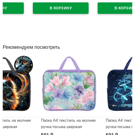
картонная коробка
В наличии
арт.5082626
В наличии
Рекомендуем посмотреть
нии
Папка А4 текстиль на молнии
Папка А4 текстиль на молни
ручка-тесьма широкая
ручка-тесьма широкая
ый
боковинка Оникс Нежность
боковинка Оникс Дрон