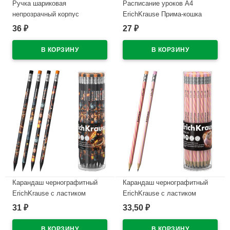
Ручка шариковая
Расписание уроков А4
непрозрачный корпус
ErichKrause Прима-кошка
(ErichKrause) Прима-кошка
арт.65307
36
27
₽
₽
(Prima Cat) синий, 0,7/0,35
В наличии
арт.65352 (Ст.50)
В наличии
Карандаш чернографитный
Карандаш чернографитный
ErichKrause с ластиком
ErichKrause с ластиком
Кубомир (Mine Block) HB
Прима-кошка (Prima Cat) HB
31
33,50
₽
₽
круглый корпус ассорти
круглый корпус ассорти
пластик арт.65314 (Ст.42)
пластик арт.65385 (Ст.42)