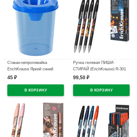
Стакан-непроливайка
Ручка гелевая ПИШИ-
ErichKrause Яркий синий
СТИРАЙ (ErichKrause) R-301
тонированный арт.64886
Магия Кубомир (Magic Block)
45
99,50
₽
₽
синий, 0,5мм арт.65233
В наличии
В наличии