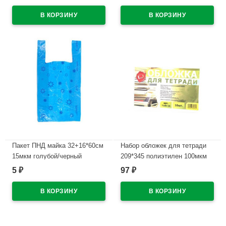
обложка арт.59692
В наличии
В наличии
Пакет ПНД майка 32+16*60см
Набор обложек для тетради
15мкм голубой/черный
209*345 полиэтилен 100мкм
ЗВЁЗДЫ (Ст.50/1000)
10 штук в наборе арт Т100-10
5
97
₽
₽
В наличии
В наличии