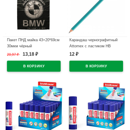
Пакет ПНД майка 43+20*69см
Карандаш чернографитный
30мкм чёрный
Attomex с ластиком НВ
WWW/World(Ст.50/500)
зеленый корпус, пластиковый
13,18
12
20,97
₽
₽
₽
арт.5032601
В наличии
В наличии