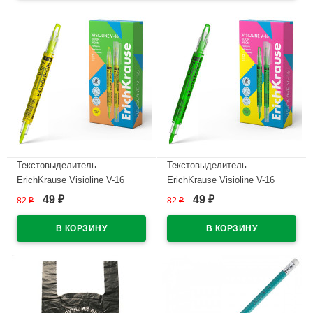
Текстовыделитель
Текстовыделитель
ErichKrause Visioline V-16
ErichKrause Visioline V-16
Неон (Zoom Neon) 0,5-4,5мм
Неон (Zoom Neon) 0,5-4,5мм
49
49
82
₽
82
₽
₽
₽
скошенный желтый арт.60820
скошенный зеленый арт.60821
(Ст.12)
(Ст.12)
В наличии
В наличии