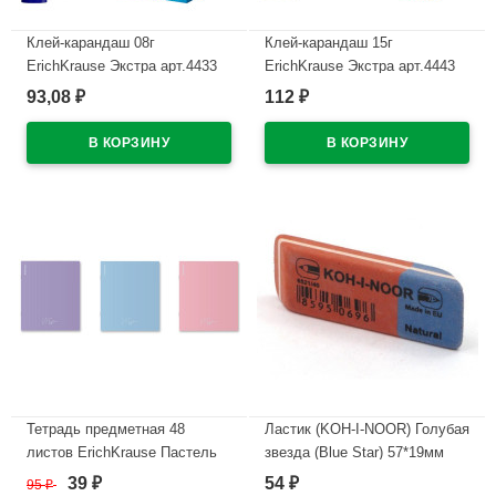
Клей-карандаш 08г
Клей-карандаш 15г
ErichKrause Экстра арт.4433
ErichKrause Экстра арт.4443
(Ст.30)
(Ст.20/480)
93,08
112
₽
₽
В наличии
В наличии
Тетрадь предметная 48
Ластик (KOH-I-NOOR) Голубая
листов ErichKrause Пастель
звезда (Blue Star) 57*19мм
ассорти История пластиковая
арт.6521/40 (Ст.40/320)
39
54
95
₽
₽
₽