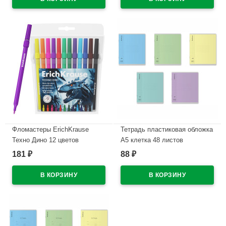
В наличии
В наличии
Фломастеры ErichKrause
Тетрадь пластиковая обложка
Техно Дино 12 цветов
А5 клетка 48 листов
арт.65030
ErichKrause CoverPrо
181
88
₽
₽
текстура зеркало ассорти
В наличии
арт.64630
В наличии