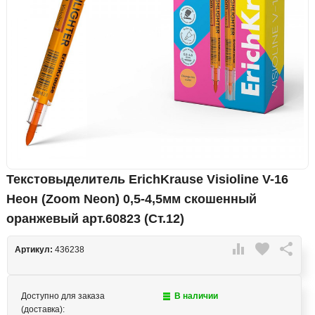
Текстовыделитель ErichKrause Visioline V-16
Неон (Zoom Neon) 0,5-4,5мм скошенный
оранжевый арт.60823 (Ст.12)

favorite

Артикул:
436238
Доступно для заказа
В наличии
(доставка):