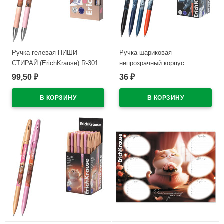
Ручка гелевая ПИШИ-
Ручка шариковая
СТИРАЙ (ErichKrause) R-301
непрозрачный корпус
Магия Френч (Magic Frenchie)
(ErichKrause) Техно Дино
99,50
36
₽
₽
синий, 0,5мм арт.65335
(Techno Dino) синий, 0,7/0,35
арт.65178 (Ст.50)
В наличии
В наличии