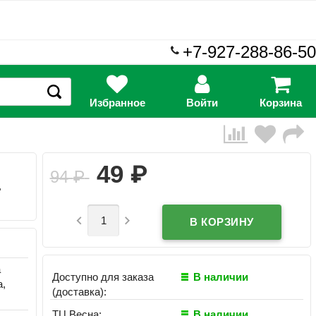
+7-927-288-86-50
Избранное
Войти
Корзина
₽
49
94
₽
.


а
Доступно для заказа
В наличии
а,
(доставка):
ТЦ Весна:
В наличии