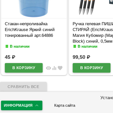
Стакан-непроливайка
Ручка гелевая ПИШ
ErichKrause Яркий синий
СТИРАЙ (ErichKraus
тонированный арт.64886
Магия Кубомир (Mag
Block) синий, 0,5мм
В наличии
В наличии
арт.65233
45
₽
99,50
₽
visibility
equalizer
favorite
Устан
ИНФОРМАЦИЯ
Карта сайта