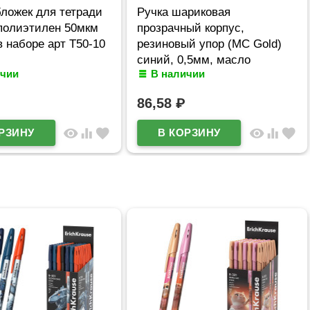
ложек для тетради
Ручка шариковая
 полиэтилен 50мкм
прозрачный корпус,
в наборе арт Т50-10
резиновый упор (MC Gold)
синий, 0,5мм, масло
ичии
В наличии
арт.BMC-02
86,58
₽
visibility
equalizer
favorite
visibility
equalizer
favorite