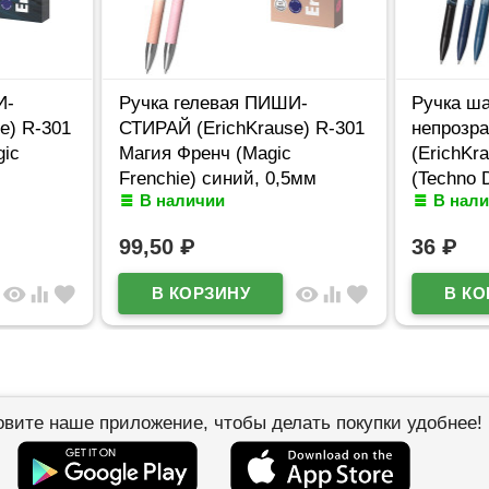
И-
Ручка гелевая ПИШИ-
Ручка ш
e) R-301
СТИРАЙ (ErichKrause) R-301
непрозр
ic
Магия Френч (Magic
(ErichKr
Frenchie) синий, 0,5мм
(Techno D
В наличии
В нал
арт.65335
арт.65178
99,50
₽
36
₽
visibility
equalizer
favorite
visibility
equalizer
favorite
овите наше приложение, чтобы делать покупки удобнее!