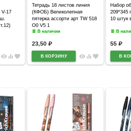
Тетрадь 18 листов линия
Набор об
e V-17
(КФОБ) Великолепная
209*345
ош.
пятерка ассорти арт TW 518
10 штук 
т.12)
O0 V5 1
В наличии
В нал
23,50
₽
55
₽
visibility
equalizer
favorite
visibility
equalizer
favorite