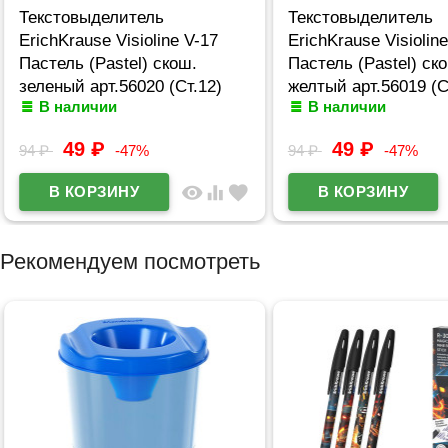
Текстовыделитель
Текстовыделитель
ErichKrause Visioline V-17
ErichKrause Visiolin
Пастель (Pastel) скош.
Пастель (Pastel) ск
зеленый арт.56020 (Ст.12)
желтый арт.56019 (С
В наличии
В наличии
49
₽
49
₽
94
₽
-47%
94
₽
-47%
visibility
equalizer
favorite
Рекомендуем посмотреть