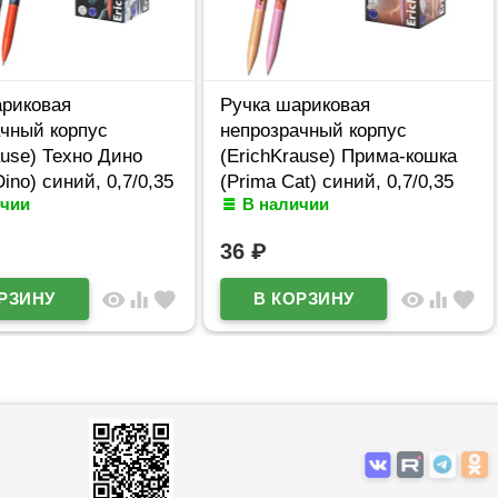
ариковая
Ручка шариковая
ачный корпус
непрозрачный корпус
ause) Техно Дино
(ErichKrause) Прима-кошка
ino) синий, 0,7/0,35
(Prima Cat) синий, 0,7/0,35
ичии
В наличии
 (Ст.50)
арт.65352 (Ст.50)
36
₽
visibility
equalizer
favorite
visibility
equalizer
favorite