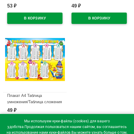
арт.071128
двусторонний арт.071.122
53
49
₽
₽
В наличии
В наличии
Плакат А4 Таблица
умножения/Таблица сложения
двусторонний арт.071.121
49
₽
В наличии
Мы используем куки-файлы (cookies) для вашего
удобства.Продолжая пользоваться нашим сайтом, вы соглашаетесь
на использование нами куки-файлов.Вы можете узнать больше о том,