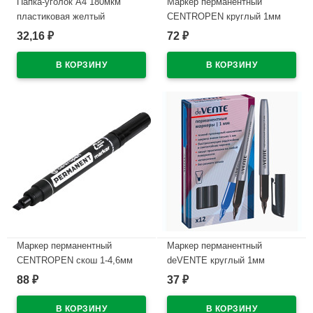
Папка-уголок А4 180мкм
Маркер перманентный
пластиковая желтый
CENTROPEN круглый 1мм
черный арт.2846/1Ч
32,16
72
₽
₽
В наличии
В наличии
Маркер перманентный
Маркер перманентный
CENTROPEN скош 1-4,6мм
deVENTE круглый 1мм
черный арт.8576/Ч
черный, с клипом арт.5043800
88
37
₽
₽
(Ст.12)
В наличии