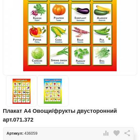
Плакат А4 Овощи/фрукты двусторонний
арт.071.372

favorite

Артикул:
436059