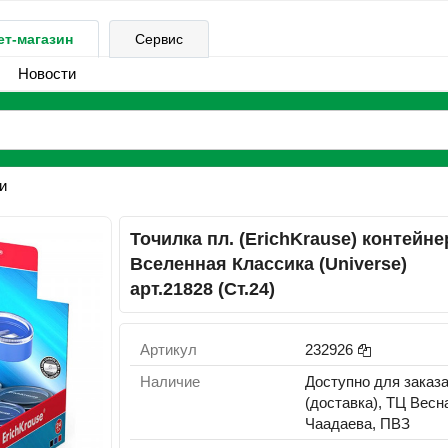
ет-магазин
Сервис
Новости
и
Точилка пл. (ErichKrause) контейне
Вселенная Классика (Universe)
арт.21828 (Ст.24)
Артикул
232926
Наличие
Доступно для заказ
(доставка), ТЦ Весн
Чаадаева, ПВЗ