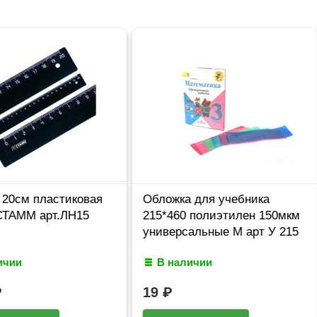
 20см пластиковая
Обложка для учебника
СТАММ арт.ЛН15
215*460 полиэтилен 150мкм
универсальные М арт У 215
ичии
В наличии
19
₽