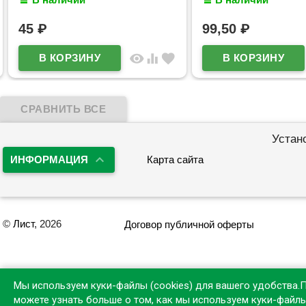
арт.65233
45
₽
99,50
₽
visibility
equalizer
favorite
Устан
ИНФОРМАЦИЯ
Карта сайта
©
Лист
, 2026
Договор публичной оферты
Мы используем куки-файлы (cookies) для вашего удобства.
можете узнать больше о том, как мы используем куки-файл