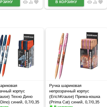
visibility
equalizer
favorite
visibility
equalizer
favorite
ариковая
Ручка шариковая
ачный корпус
непрозрачный корпус
ause) Техно Дино
(ErichKrause) Прима-кошка
ino) синий, 0,7/0,35
(Prima Cat) синий, 0,7/0,35
ичии
В наличии