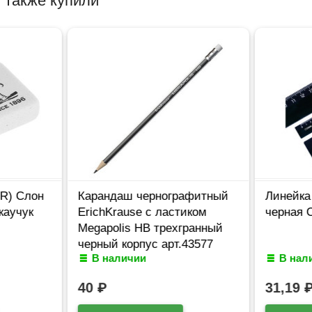
 также купили
R) Слон
Карандаш чернографитный
Линейка
каучук
ErichKrause с ластиком
черная 
Megapolis НВ трехгранный
черный корпус арт.43577
В наличии
В нал
(Ст.12)
40
₽
31,19
₽