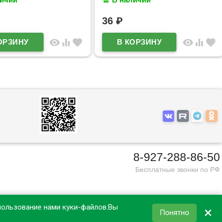
 (Ст.50)
арт.65352 (Ст.50)
36
₽
visibility
equalizer
favorite
visibility
equalizer
favorite
8-927-288-86-50
Бесплатные звонки по РФ
пользование нами куки-файлов.Вы
×
Понятно
КОРЗИНА