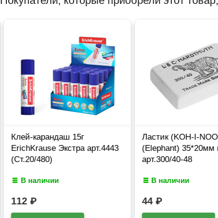
Покупатели, которые приобрели этот товар,
Клей-карандаш 15г
Ластик (KOH-I-NOO
ErichKrause Экстра арт.4443
(Elephant) 35*20мм 
(Ст.20/480)
арт.300/40-48
В наличии
В наличии
112
₽
44
₽