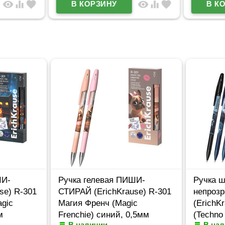
visibility
equalizer
favorite
visibility
equalizer
favorite
И-
Ручка гелевая ПИШИ-
Ручка ш
e) R-301
СТИРАЙ (ErichKrause) R-301
непрозр
ic
Магия Френч (Magic
(ErichKr
Frenchie) синий, 0,5мм
(Techno D
В наличии
В нал