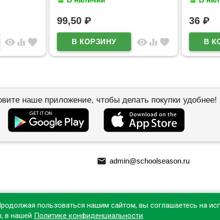
арт.65335
арт.65178
99,50
₽
36
₽
visibility
equalizer
favorite
visibility
equalizer
favorite
овите наше приложение, чтобы делать покупки удобнее!
email
admin@schoolseason.ru
Продолжая пользоваться нашим сайтом, вы соглашаетесь на ис
ы, в нашей
Политике конфиденциальности
.