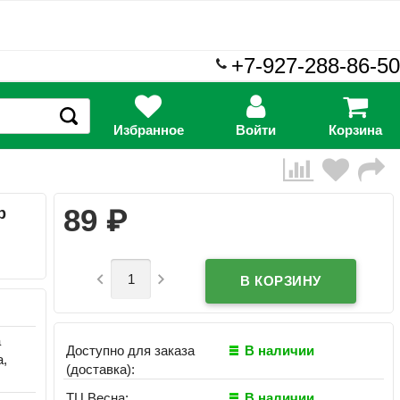
+7-927-288-86-50
Избранное
Войти
Корзина
₽
89
р


а
Доступно для заказа
В наличии
а,
(доставка):
ТЦ Весна:
В наличии