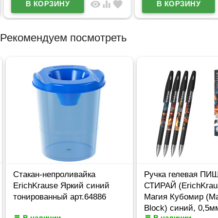
visibility
equalizer
favorite
Рекомендуем посмотреть
Стакан-непроливайка
Ручка гелевая ПИШ
ErichKrause Яркий синий
СТИРАЙ (ErichKraus
тонированный арт.64886
Магия Кубомир (Mag
Block) синий, 0,5мм
В наличии
В наличии