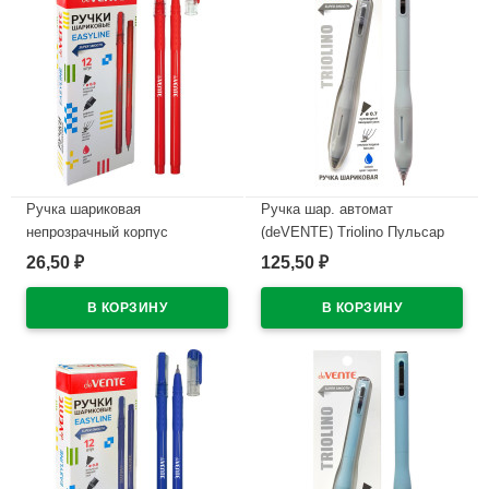
Ручка шариковая
Ручка шар. автомат
непрозрачный корпус
(deVENTE) Triolino Пульсар
(deVENTE) Простые линии
(Pulsar) н/
26,50
125,50
₽
₽
(EasyLine) красный, 0,7мм,
проз.корп.синий,0,7мм
игла красный корпус
арт.5070611 (Ст12)
арт.5073628
В наличии
В наличии