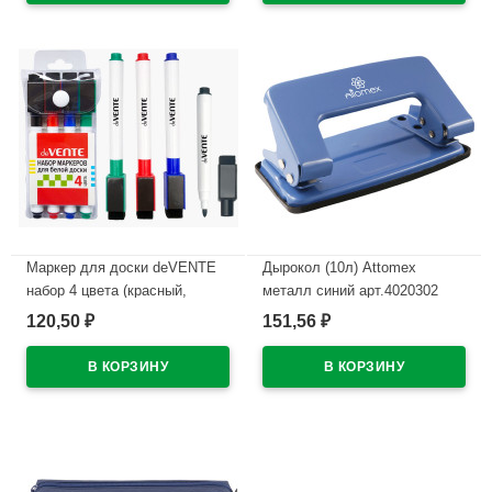
Маркер для доски deVENTE
Дырокол (10л) Attomex
набор 4 цвета (красный,
металл синий арт.4020302
синий, черный, зеленый) 2мм
120,50
151,56
₽
₽
В наличии
колпачок со стирателем и
магнитом для крепления
арт.5040605 (Ст.4)
В наличии