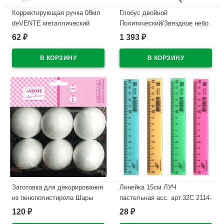
Корректирующая ручка 08мл
Глобус двойной
deVENTE металлический
Политический/Звездное небо
наконечник арт.4061108
250мм День и и ночь с
62
1 393
₽
₽
подсветкой от сети арт
В наличии
Ке012500278
В наличии
Заготовка для декорирования
Линейка 15см ЛУЧ
из пенополистирола Шары
пастельная асс. арт.32С 2114-
6шт d-60мм deVENTE
08
120
28
₽
₽
арт.8003902