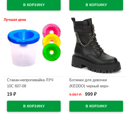
В наличии
В наличии
Лучшая цена
Стакан-непроливайка ЛУЧ
Ботинки для девочки
10С 607-08
(KEDDO) черный верх-
искусственная кожа
19
999
₽
5 067
₽
₽
В наличии
подкладка - байка артикул
538123/25-01
В наличии