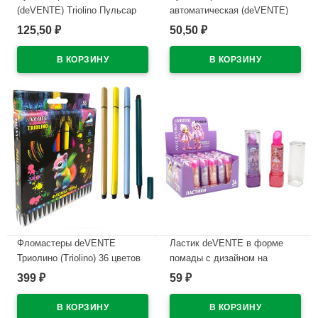
(deVENTE) Triolino Пульсар
автоматическая (deVENTE)
(Pulsar) н/
ПРОСТО БЕЛЫЙ (JUST
125,50
50,50
₽
₽
проз.корп.синий,0,7мм
WHITE) непрозрачный корпус,
арт.5070609 (Ст12)
каучуковый держатель,
синий, 0,5мм, масло
В наличии
арт.5070500 (Ст.12)
В наличии
Фломастеры deVENTE
Ластик deVENTE в форме
Триолино (Triolino) 36 цветов
помады с дизайном на
трехгранные картонная
корпусе арт.8030619
399
59
₽
₽
коробка арт.5084500
В наличии
В наличии