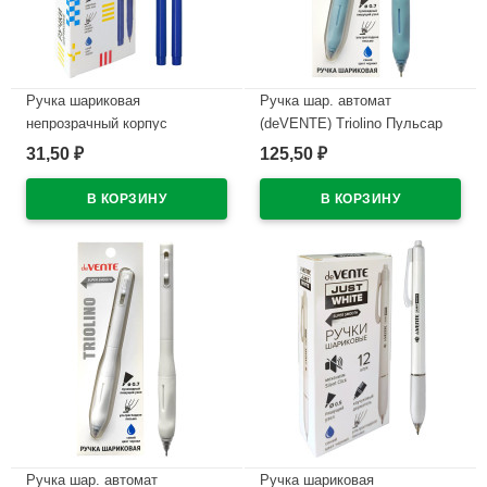
Ручка шариковая
Ручка шар. автомат
непрозрачный корпус
(deVENTE) Triolino Пульсар
(deVENTE) Простые линии
(Pulsar) н/
31,50
125,50
₽
₽
(EasyLine) синий, 0,7мм, игла
проз.корп.синий,0,7мм
синий корпус арт.5073626
арт.5070610 (Ст12)
В наличии
В наличии
Ручка шар. автомат
Ручка шариковая