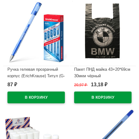
Ручка гелевая прозрачный
Пакет ПНД майка 43+20*69см
корпус (ErichKrause) Титул (G-
30мкм чёрный
TONE) синий, 0,5мм арт.65306
WWW/World(Ст.50/500)
87
13,18
₽
20,97
₽
₽
(Ст.50)
В наличии
В наличии