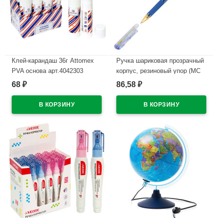
Клей-карандаш 36г Attomex
Ручка шариковая прозрачный
PVA основа арт.4042303
корпус, резиновый упор (MC
(Ст.12/324)
Gold) синий, 0,7мм, масло
68
86,58
₽
₽
арт.ВМС07-02 (Ст.12/144/1728)
В наличии
В наличии