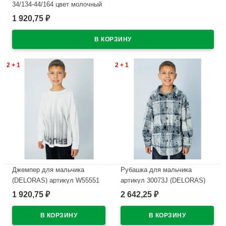
34/134-44/164 цвет молочный
1 920,75
₽
В наличии
2 + 1
2 + 1
Джемпер для мальчика
Рубашка для мальчика
(DELORAS) артикул W55551
артикул 30073J (DELORAS)
размер 34/134-44/164 цвет
размер цвет серый
1 920,75
2 642,25
₽
₽
молочный
В наличии
В наличии