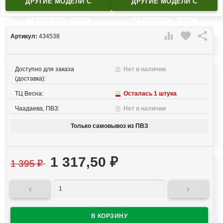
ДРУГИЕ МОДЕЛИ C
ДРУГИЕ МОДЕЛИ C
РАЗМЕРОМ: 42/158
РАЗМЕРОМ: 42/158

favorite

Артикул:
434538
Доступно для заказа
Нет в наличии
(доставка):
ТЦ Весна:
Осталась 1 штука
Чаадаева, ПВЗ:
Нет в наличии
Только самовывоз из ПВЗ
1 317,50
₽
1 395
₽

