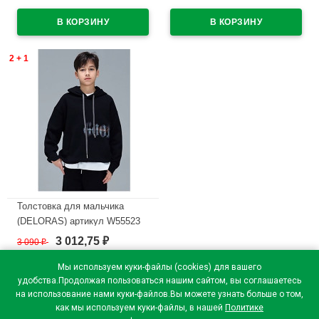
черный
В наличии
В наличии
2 + 1
Толстовка для мальчика
(DELORAS) артикул W55523
размер 34/134-44/164 цвет
3 012,75
3 090
₽
₽
черный
Мы используем куки-файлы (cookies) для вашего
В наличии
удобства.Продолжая пользоваться нашим сайтом, вы соглашаетесь
на использование нами куки-файлов.Вы можете узнать больше о том,
как мы используем куки-файлы, в нашей
Политике