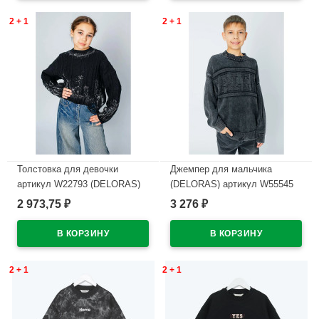
2 + 1
2 + 1
Толстовка для девочки
Джемпер для мальчика
артикул W22793 (DELORAS)
(DELORAS) артикул W55545
размер цвет черный
размер 34/134-44/164 цвет
2 973,75
3 276
₽
₽
темно-серый
В наличии
В наличии
2 + 1
2 + 1