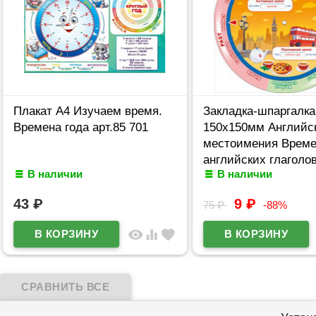
Плакат А4 Изучаем время.
Закладка-шпаргалка
Времена года арт.85 701
150х150мм Английс
местоимения Време
английских глаголов
В наличии
В наличии
153
43
₽
9
₽
75
₽
-88%
visibility
equalizer
favorite