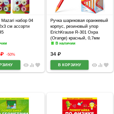
Mazari набор 04
Ручка шариковая оранжевый
2х3 см ассорти
корпус, резиновый упор
45
ErichKrause R-301 Охра
(Orange) красный, 0,7мм
ичии
В наличии
арт.43189 (Ст.50)
9
₽
34
₽
-50%
visibility
equalizer
favorite
visibility
equalizer
favorite