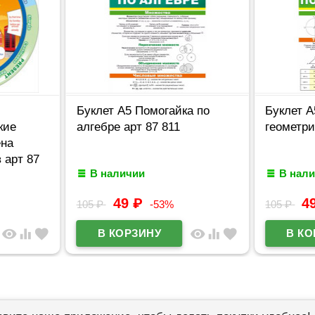
Буклет А5 Помогайка по
Буклет А
кие
алгебре арт 87 811
геометри
на
 арт 87
В наличии
В нал
49
₽
4
105
₽
-53%
105
₽
visibility
equalizer
favorite
visibility
equalizer
favorite