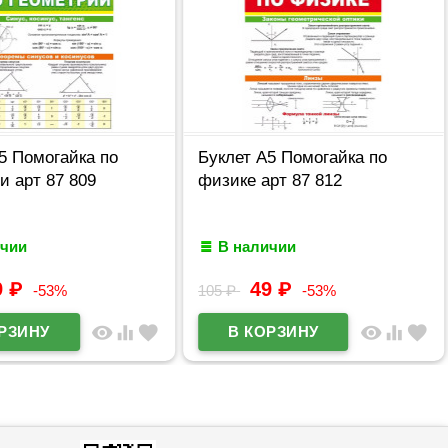
5 Помогайка по
Буклет А5 Помогайка по
и арт 87 809
физике арт 87 812
ичии
В наличии
9
₽
49
₽
-53%
105
₽
-53%
visibility
equalizer
favorite
visibility
equalizer
favorite