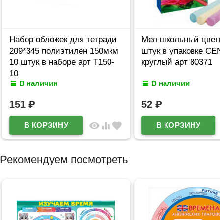
Набор обложек для тетради
Мел школьный цвет
209*345 полиэтилен 150мкм
штук в упаковке C
10 штук в наборе арт Т150-
круглый арт 80371
10
В наличии
В наличии
151
₽
52
₽
visibility
equalizer
favorite
Рекомендуем посмотреть