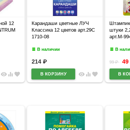
ной 12
Карандаши цветные ЛУЧ
Штампик 
ENTRUM
Классика 12 цветов арт.29С
штуки 2,
1710-08
арт.M-99
В наличии
В нал
214
₽
4
99
₽
visibility
equalizer
favorite
visibility
equalizer
favorite