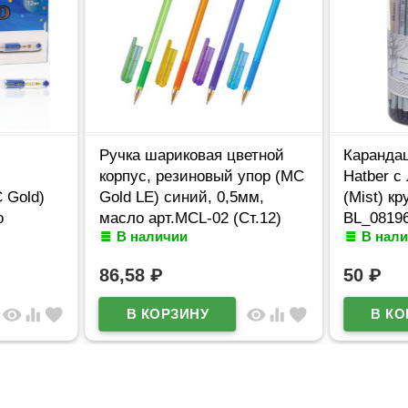
Ручка шариковая цветной
Каранда
корпус, резиновый упор (MC
Hatber с
 Gold)
Gold LE) синий, 0,5мм,
(Mist) кр
о
масло арт.MCL-02 (Ст.12)
BL_08196
В наличии
В нал
86,58
₽
50
₽
visibility
equalizer
favorite
visibility
equalizer
favorite