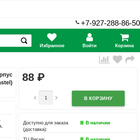
+7-927-288-86-50
Избранное
Войти
Корзина
₽
88
рпус
stel)


а
Доступно для заказа
В наличии
а,
(доставка):
ТЦ Весна:
В наличии