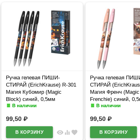
Ручка гелевая ПИШИ-
Ручка гелевая ПИШ
СТИРАЙ (ErichKrause) R-301
СТИРАЙ (ErichKraus
Магия Кубомир (Magic
Магия Френч (Magic
Block) синий, 0,5мм
Frenchie) синий, 0,
В наличии
В наличии
арт.65233
арт.65335
99,50
₽
99,50
₽
visibility
equalizer
favorite