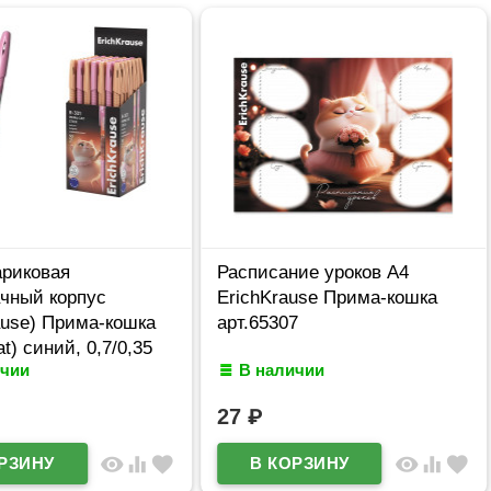
ариковая
Расписание уроков А4
ачный корпус
ErichKrause Прима-кошка
ause) Прима-кошка
арт.65307
t) синий, 0,7/0,35
ичии
В наличии
 (Ст.50)
27
₽
visibility
equalizer
favorite
visibility
equalizer
favorite