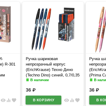
И-
Ручка шариковая
Ручка ш
e) R-301
непрозрачный корпус
непрозр
(ErichKrause) Техно Дино
(ErichKr
5мм
(Techno Dino) синий, 0,7/0,35
(Prima Ca
В наличии
В нал
арт.65178 (Ст.50)
арт.65352
36
₽
36
₽
visibility
equalizer
favorite
visibility
equalizer
favorite