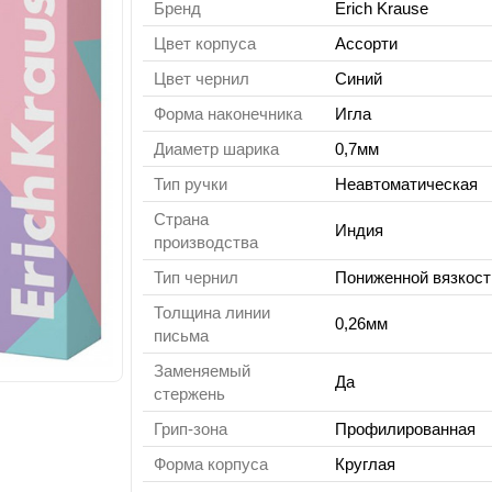
Бренд
Erich Krause
Цвет корпуса
Ассорти
Цвет чернил
Синий
Форма наконечника
Игла
Диаметр шарика
0,7мм
Тип ручки
Неавтоматическая
Страна
Индия
производства
Тип чернил
Пониженной вязкост
Толщина линии
0,26мм
письма
Заменяемый
Да
стержень
Грип-зона
Профилированная
Форма корпуса
Круглая