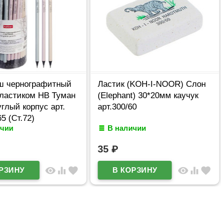
ш чернографитный
Ластик (KOH-I-NOOR) Слон
 ластиком HB Туман
(Elephant) 30*20мм каучук
углый корпус арт.
арт.300/60
5 (Ст.72)
ичии
В наличии
35
₽
visibility
equalizer
favorite
visibility
equalizer
favorite