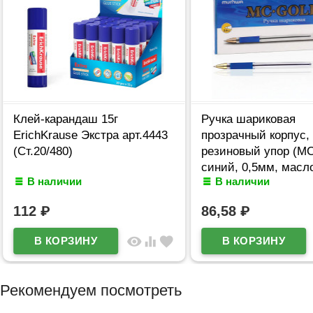
Клей-карандаш 15г
Ручка шариковая
ErichKrause Экстра арт.4443
прозрачный корпус,
(Ст.20/480)
резиновый упор (MC
синий, 0,5мм, масл
В наличии
В наличии
арт.BMC-02
112
₽
86,58
₽
visibility
equalizer
favorite
Рекомендуем посмотреть