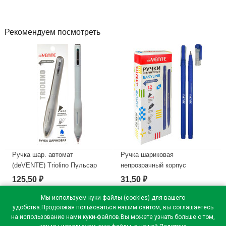
Рекомендуем посмотреть
Ручка шар. автомат
Ручка шариковая
(deVENTE) Triolino Пульсар
непрозрачный корпус
(Pulsar) н/
(deVENTE) Простые линии
125,50
31,50
₽
₽
проз.корп.синий,0,7мм
(EasyLine) синий, 0,7мм, игла
арт.5070611 (Ст12)
синий корпус арт.5073626
Мы используем куки-файлы (cookies) для вашего
удобства.Продолжая пользоваться нашим сайтом, вы соглашаетесь
В наличии
В наличии
на использование нами куки-файлов.Вы можете узнать больше о том,