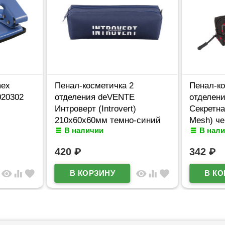
mex
Пенал-косметичка 2
Пенал-ко
020302
отделения deVENTE
отделен
Интроверт (Introvert)
Секретна
210x60x60мм темно-синий
Mesh) ч
В наличии
В нал
арт.7020669
210х60х
420
₽
342
₽
visibility
equalizer
favorite
visibility
equalizer
favorite