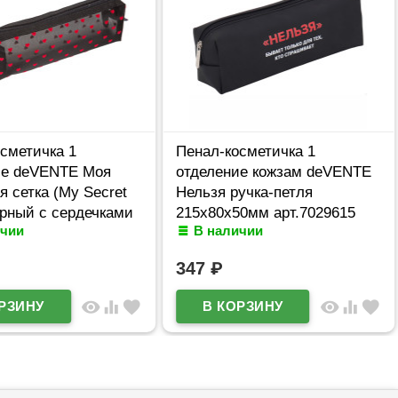
сметичка 1
Пенал-косметичка 1
ие deVENTE Моя
отделение кожзам deVENTE
я сетка (My Secret
Нельзя ручка-петля
ерный с сердечками
215x80x50мм арт.7029615
ичии
В наличии
60мм арт7029628
347
₽
visibility
equalizer
favorite
visibility
equalizer
favorite