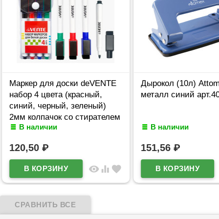
Маркер для доски deVENTE
Дырокол (10л) Atto
набор 4 цвета (красный,
металл синий арт.4
синий, черный, зеленый)
2мм колпачок со стирателем
В наличии
В наличии
и магнитом для крепления
арт.5040605 (Ст.4)
120,50
₽
151,56
₽
visibility
equalizer
favorite