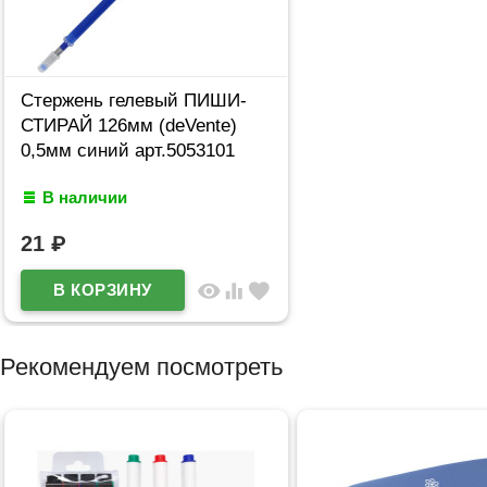
Стержень гелевый ПИШИ-
СТИРАЙ 126мм (deVente)
0,5мм синий арт.5053101
В наличии
21
₽
visibility
equalizer
favorite
Рекомендуем посмотреть