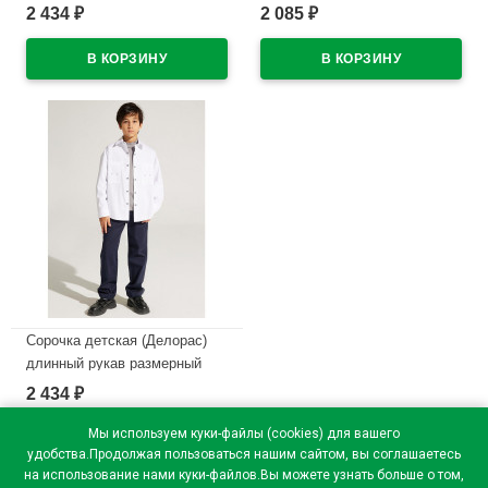
ряд 31/128-134-35/152-158
ряд 31/128-134-35/152-158
2 434
2 085
₽
₽
цвет черный арт.C71734 на
цвет светло-голубой
кнопках
арт.C71711 на кнопках
В наличии
В наличии
Сорочка детская (Делорас)
длинный рукав размерный
ряд 31/128-134-35/152-158
2 434
₽
цвет белый арт.C71734 на
кнопках
Мы используем куки-файлы (cookies) для вашего
удобства.Продолжая пользоваться нашим сайтом, вы соглашаетесь
В наличии
на использование нами куки-файлов.Вы можете узнать больше о том,