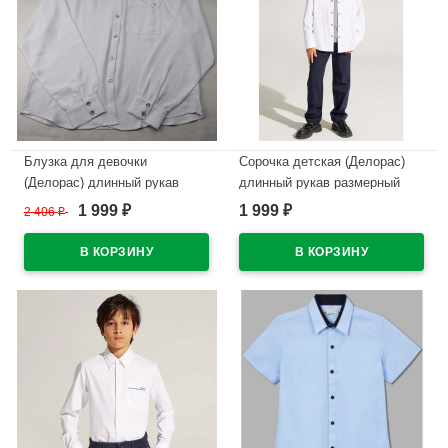
Блузка для девочки
Сорочка детская (Делорас)
(Делорас) длинный рукав
длинный рукав размерный
цвет белый арт.C64151N
ряд 37/164-170 цвет черный
1 999
1 999
2 406
₽
₽
₽
арт.C71734N на кнопках
В наличии
В наличии