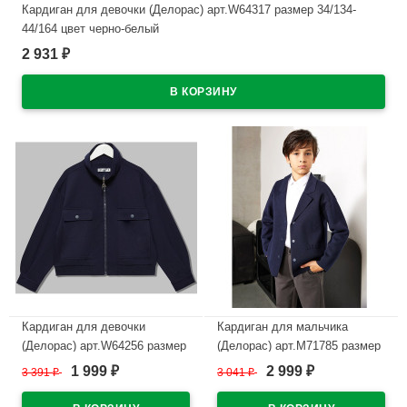
Кардиган для девочки (Делорас) арт.W64317 размер 34/134-
44/164 цвет черно-белый
2 931
₽
В наличии
Кардиган для девочки
Кардиган для мальчика
(Делорас) арт.W64256 размер
(Делорас) арт.M71785 размер
40/152-44/164 цвет синий
34/134-44/164 цвет синий
1 999
2 999
3 391
₽
3 041
₽
₽
₽
В наличии
В наличии