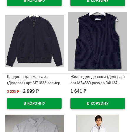
Кардиган для мальчика
Жилет для девочки (Делорас)
(Делорас) арт.M71833 размер
арт.M64380 размер 34/134-
34/134-44/164 цвет синий
44/164 цвет синий
2 999
1 641
3 225
₽
₽
₽
В наличии
В наличии