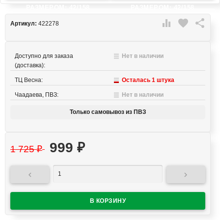
РАЗМЕРОМ: 42/158
РАЗМЕРОМ: 42/158

favorite

Артикул:
422278
Доступно для заказа
Нет в наличии
(доставка):
ТЦ Весна:
Осталась 1 штука
Чаадаева, ПВЗ:
Нет в наличии
Только самовывоз из ПВЗ
999
₽
1 725
₽

