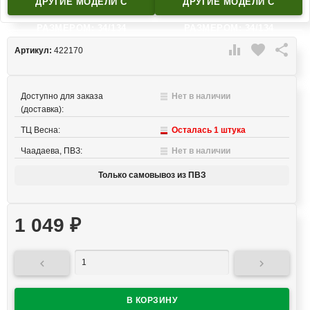
ДРУГИЕ МОДЕЛИ C
ДРУГИЕ МОДЕЛИ C
РАЗМЕРОМ: 34/134
РАЗМЕРОМ: 34/134

favorite

Артикул:
422170
Доступно для заказа
Нет в наличии
(доставка):
ТЦ Весна:
Осталась 1 штука
Чаадаева, ПВЗ:
Нет в наличии
Только самовывоз из ПВЗ
1 049
₽

