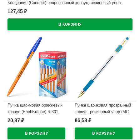
Концепция (Concept) непрозрачный корпус, резиновый упор,
черный арт.32 (Ст.12)
127,45
₽
В наличии
Ручка шариковая оранжевый
Ручка шариковая прозрачный
корпус (ErichKrause) R-301
корпус, резиновый упор (MC
Охра (Orange) синий, 0,7мм
Gold) голубой, 0,5мм, масло
20,87
86,58
₽
₽
арт.43194 (Ст.50)
арт.BMC-12
В наличии
В наличии