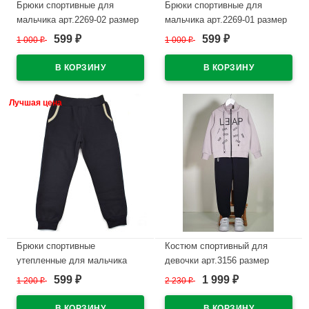
Брюки спортивные для
Брюки спортивные для
мальчика арт.2269-02 размер
мальчика арт.2269-01 размер
30/122-36/140 трикотажные
30/122-36/140 трикотажные
599
599
1 000
₽
1 000
₽
₽
₽
цвет темно-синий
цвет черный
В наличии
В наличии
Лучшая цена
Брюки спортивные
Костюм спортивный для
утепленные для мальчика
девочки арт.3156 размер
арт.2183-01 размер 30/122-
30/122-36/140 трикотажный
599
1 999
1 200
₽
2 230
₽
₽
₽
36/140 трикотажные цвет
цвет серо-розовый/темно-
черный
синий