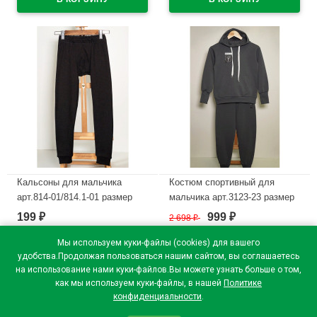
В наличии
В наличии
Кальсоны для мальчика
Костюм спортивный для
арт.814-01/814.1-01 размер
мальчика арт.3123-23 размер
28/116-42/158 100% хлопок
34/134-40/152 трикотажный
199
999
₽
2 698
₽
₽
цвет черный
цвет деним
Мы используем куки-файлы (cookies) для вашего
В наличии
В наличии
удобства.Продолжая пользоваться нашим сайтом, вы соглашаетесь
на использование нами куки-файлов.Вы можете узнать больше о том,
как мы используем куки-файлы, в нашей
Политике
конфиденциальности
.