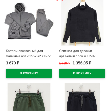
Костюм спортивный для
Свитшот для девочки
мальчика арт.2327-72/2330-72
арт.Белый слон 4052-02
размер 38/146-44/164
размер 30/122-36/140 цвет
3 670
1 356,05
₽
1 718
₽
₽
трикотажный цвет серый
черный
В наличии
В наличии