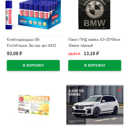
Клей-карандаш 08г
Пакет ПНД майка 43+20*69см
ErichKrause Экстра арт.4433
30мкм чёрный
(Ст.30)
WWW/World(Ст.50/500)
93,08
13,18
₽
20,97
₽
₽
В наличии
В наличии