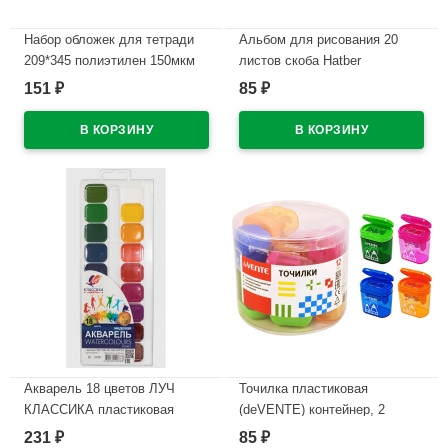
Набор обложек для тетради
Альбом для рисования 20
209*345 полиэтилен 150мкм
листов скоба Hatber
10 штук в наборе арт Т150-10
Внедорожники ассорти арт
151
85
₽
₽
20А4В
В наличии
В наличии
Акварель 18 цветов ЛУЧ
Точилка пластиковая
КЛАССИКА пластиковая
(deVENTE) контейнер, 2
коробка без кисти медовые
отверстия арт.8031914 (Ст.12)
231
85
₽
₽