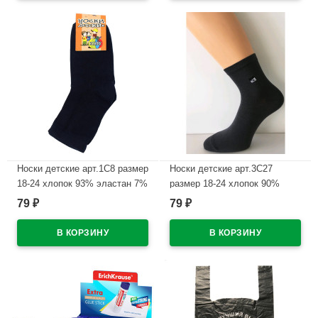
Носки детские арт.1С8 размер
Носки детские арт.3С27
18-24 хлопок 93% эластан 7%
размер 18-24 хлопок 90%
цвет синий для мальчика
полиамид 7% эластан 3%
79
79
₽
₽
(Юстатекс)
цвет синий для мальчика
(Юстатекс)
В наличии
В наличии