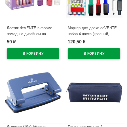
Ластик deVENTE в форме
Маркер для доски deVENTE
помады с дизайном на
набор 4 цвета (красный,
корпусе арт.8030619
синий, черный, зеленый) 2мм
59
120,50
₽
₽
колпачок со стирателем и
В наличии
магнитом для крепления
арт.5040605 (Ст.4)
В наличии
Дырокол (10л) Attomex
Пенал-косметичка 2