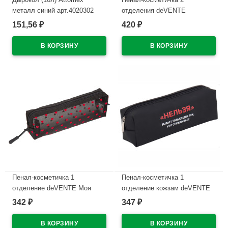
металл синий арт.4020302
отделения deVENTE
Интроверт (Introvert)
151,56
420
₽
₽
В наличии
210x60x60мм темно-синий
арт.7020669
В наличии
Пенал-косметичка 1
Пенал-косметичка 1
отделение deVENTE Моя
отделение кожзам deVENTE
Секретная сетка (My Secret
Нельзя ручка-петля
342
347
₽
₽
Mesh) черный с сердечками
215x80x50мм арт.7029615
210х60х60мм арт7029628
В наличии