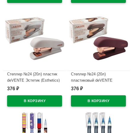
В наличии
Степлер №24 (20л) пластик
Степлер №24 (20л)
deVENTE Эстетик (Esthetics)
пластиковый deVENTE
лавандово-пепельный с
Эстетик (Esthetics) бургунди с
376
376
₽
₽
антистеплером арт.4142518
антистеплером арт.4142517
(Ст.)
(Ст.)
В наличии
В наличии