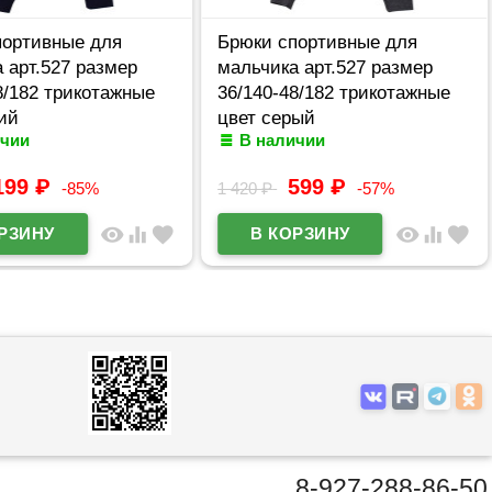
портивные для
Брюки спортивные для
 арт.527 размер
мальчика арт.527 размер
8/182 трикотажные
36/140-48/182 трикотажные
ий
цвет серый
ичии
В наличии
199
₽
599
₽
-85%
1 420
₽
-57%
visibility
equalizer
favorite
visibility
equalizer
favorite
8-927-288-86-50