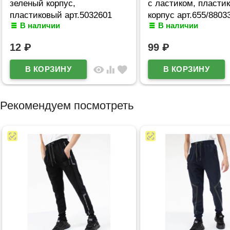
зеленый корпус,
с ластиком, пласти
пластиковый арт.5032601
корпус арт.655/8803
В наличии
В наличии
12
₽
99
₽
visibility
equalizer
favorite
Рекомендуем посмотреть