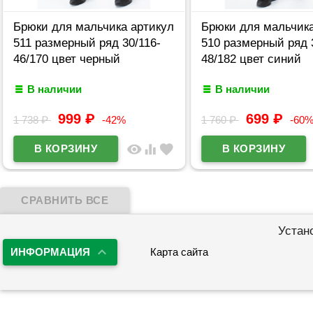
Брюки для мальчика артикул
Брюки для мальчика
511 размерный ряд 30/116-
510 размерный ряд 
46/170 цвет черный
48/182 цвет синий
В наличии
В наличии
999
₽
699
₽
1 738
₽
-42%
1 760
₽
-60
visibility
equalizer
favorite
Устан
ИНФОРМАЦИЯ
Карта сайта