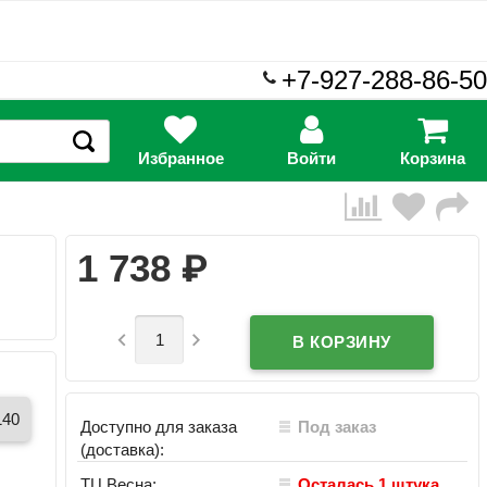
+7-927-288-86-50
Избранное
Войти
Корзина
₽
1 738


140
Доступно для заказа
Под заказ
(доставка):
ТЦ Весна:
Осталась 1 штука