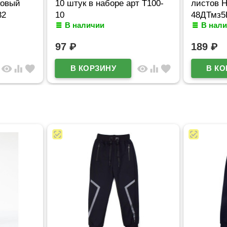
ковый
10 штук в наборе арт Т100-
листов H
32
10
48ДТмз5
В наличии
В нал
97
₽
189
₽
visibility
equalizer
favorite
visibility
equalizer
favorite