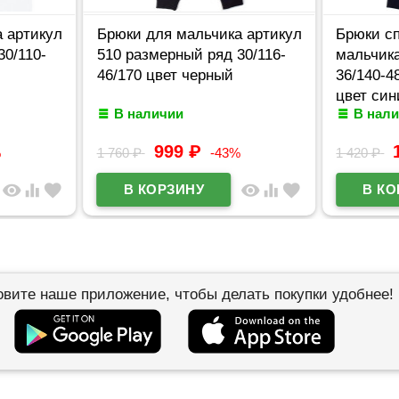
 артикул
Брюки для мальчика артикул
Брюки с
30/110-
510 размерный ряд 30/116-
мальчика
46/170 цвет черный
36/140-4
цвет син
В наличии
В нал
999
₽
%
1 760
₽
-43%
1 420
₽
visibility
equalizer
favorite
visibility
equalizer
favorite
овите наше приложение, чтобы делать покупки удобнее!