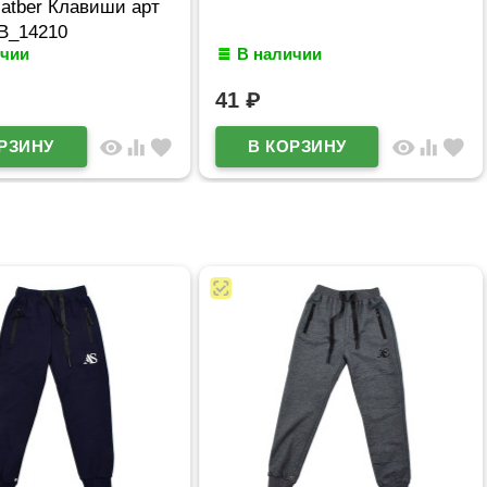
atber Клавиши арт
В_14210
ичии
В наличии
41
₽
visibility
equalizer
favorite
visibility
equalizer
favorite