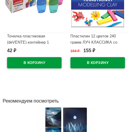
Точилка пластиковая
Пластилин 12 цветов 240
(deVENTE) контейнер 1
грамм ЛУЧ КЛАССИКА со
отверстие арт.4071308 (Ст.12)
стеком картонная коробка арт
42
155
₽
164
₽
₽
7С331-08
В наличии
В наличии
Рекомендуем посмотреть