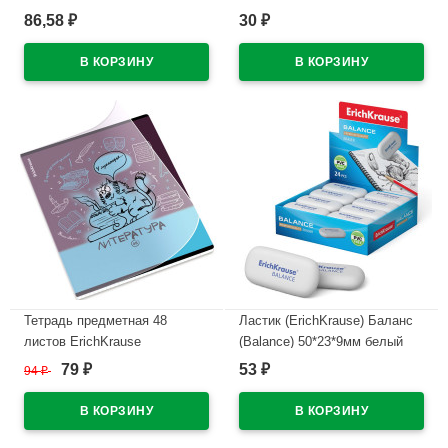
Gold) зеленый, 0,5мм, масло
универсальная М арт У 295
86,58
30
₽
₽
арт.MC-04
В наличии
В наличии
Тетрадь предметная 48
Ластик (ErichKrause) Баланс
листов ErichKrause
(Balance) 50*23*9мм белый
Котоформулы Литература
арт.34638
79
53
94
₽
₽
₽
пластиковая обложка
В наличии
арт.62537
В наличии