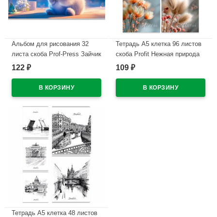
Альбом для рисования 32
Тетрадь А5 клетка 96 листов
листа скоба Prof-Press Зайчик
скоба Profit Нежная природа
и бабочка арт.32-7765
обложка мелованный картон
122
109
₽
₽
ассорти арт.96-0127
В наличии
В наличии
Тетрадь А5 клетка 48 листов