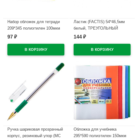
Набор обложек для тетради
Ластик (FACTIS) 54*46,5мм
209*345 полиэтилен 100мкм
белый, ТРЕУГОЛЬНЫЙ
10 штук в наборе арт Т100-10
арт.TRI-24
97
144
₽
₽
В наличии
В наличии
Ручка шариковая прозрачный
Обложка для учебника
корпус, резиновый упор (MC
295*590 полиэтилен 150мкм