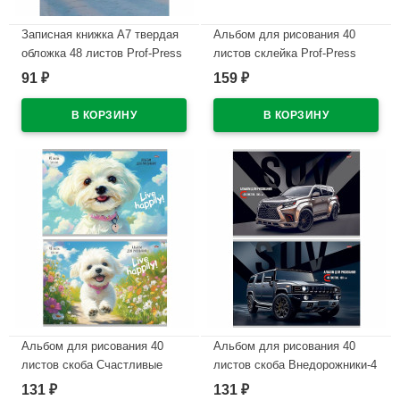
Записная книжка А7 твердая
Альбом для рисования 40
обложка 48 листов Prof-Press
листов склейка Prof-Press
Разные автомобили-19
Лапки котика арт.40-7266
91
159
₽
₽
глянцевая ламинация
В наличии
арт.ЗК48-0090
В наличии
Альбом для рисования 40
Альбом для рисования 40
листов скоба Счастливые
листов скоба Внедорожники-4
пёсики арт.40-7273
арт.40-7262
131
131
₽
₽