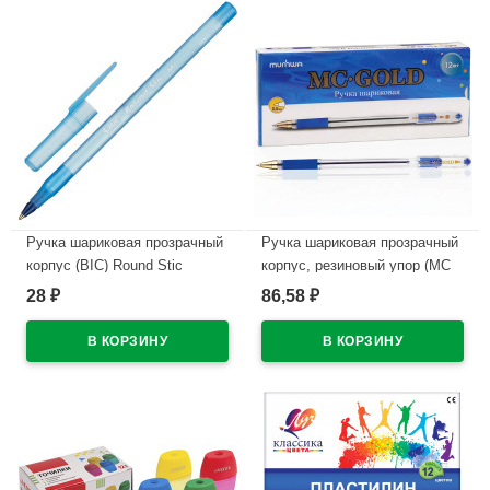
Ручка шариковая прозрачный
Ручка шариковая прозрачный
корпус (BIC) Round Stic
корпус, резиновый упор (MC
синий, 1,0мм/0,32мм
Gold) синий, 0,5мм, масло
28
86,58
₽
₽
арт.921403/934598
арт.BMC-02
В наличии
В наличии