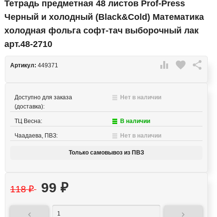
Тетрадь предметная 48 листов Prof-Press
Черный и холодный (Black&Cold) Математика
холодная фольга софт-тач выборочный лак
арт.48-2710

favorite

Артикул:
449371
Доступно для заказа
Нет в наличии
(доставка):
ТЦ Весна:
В наличии
Чаадаева, ПВЗ:
Нет в наличии
Только самовывоз из ПВЗ
99
₽
118
₽

