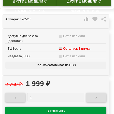
ДРУГИЕ МОДЕЛИ C
ДРУГИЕ МОДЕЛИ C
РАЗМЕРОМ: Р.34
РАЗМЕРОМ: Р.34

favorite

Артикул:
420520
Доступно для заказа
Нет в наличии
(доставка):
ТЦ Весна:
Осталась 1 штука
Чаадаева, ПВЗ:
Нет в наличии
Только самовывоз из ПВЗ
1 999
₽
2 769
₽

