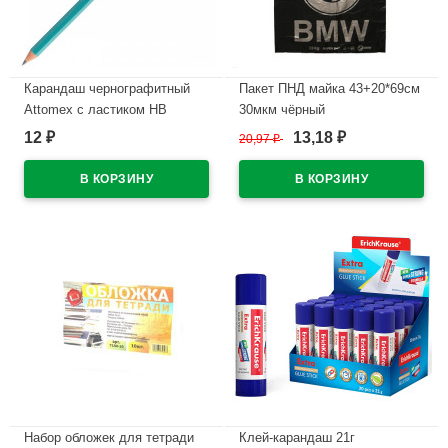
Карандаш чернографитный
Пакет ПНД майка 43+20*69см
Attomex с ластиком НВ
30мкм чёрный
зеленый корпус, пластиковый
WWW/World(Ст.50/500)
12
13,18
₽
20,97
₽
₽
арт.5032601
В наличии
В наличии
Набор обложек для тетради
Клей-карандаш 21г