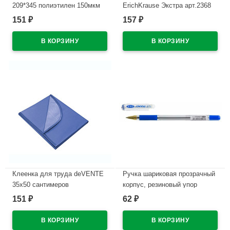
209*345 полиэтилен 150мкм
ErichKrause Экстра арт.2368
10 штук в наборе арт Т150-10
(Ст.20/480)
151
157
₽
₽
В наличии
В наличии
Клеенка для труда deVENTE
Ручка шариковая прозрачный
35х50 сантимеров
корпус, резиновый упор
васильковая арт.7044703
(PIANO) аналог МС Голд (MC
151
62
₽
₽
Gold) синий, 0,5мм арт.PT-
В наличии
205-12