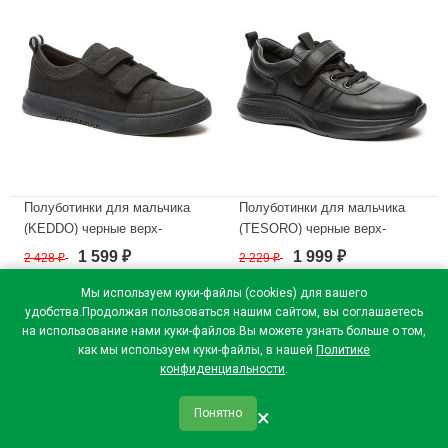
Полуботинки для мальчика
Полуботинки для мальчика
(KEDDO) черные верх-
(TESORO) черные верх-
искусственный нубук
искусственная кожа
1 599
1 999
2 428
₽
2 229
₽
₽
₽
подкладка-натуральная кожа
подкладка-натуральная кожа
размерный ряд 33-38 артикул
размерный ряд 33-38 артикул
Мы используем куки-файлы (cookies) для вашего
538279/05-01
138676/03-01
удобства.Продолжая пользоваться нашим сайтом, вы соглашаетесь
на использование нами куки-файлов.Вы можете узнать больше о том,
В наличии
В наличии
как мы используем куки-файлы, в нашей
Политике
конфиденциальности
.
×
Понятно
qr_code
home
favorite
verified
person
Главная
Закладки
Мои купоны
Профиль