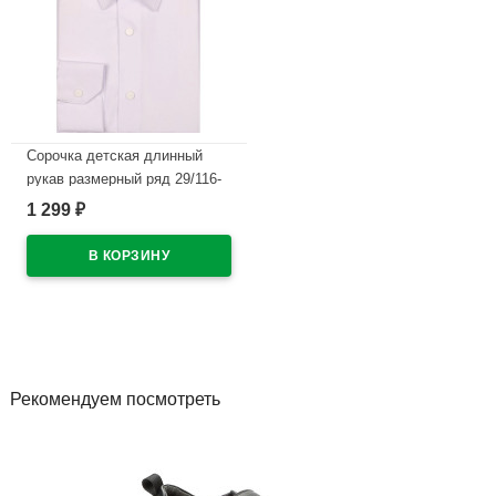
Сорочка детская длинный
рукав размерный ряд 29/116-
122-36/158-164 цвет белый
1 299
₽
Brostem арт.4LBD14+1d на
металлических кнопках
В наличии
Рекомендуем посмотреть