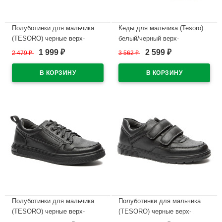
Полуботинки для мальчика
Кеды для мальчика (Tesoro)
(TESORO) черные верх-
белый/черный верх-
искусственный нубук
искуственная кожа
1 999
2 599
2 479
₽
3 562
₽
₽
₽
подкладка-натуральная кожа
подкладка-текстиль артикул
артикул 148629/10-02
138678/01-02
В наличии
В наличии
Полуботинки для мальчика
Полуботинки для мальчика
(TESORO) черные верх-
(TESORO) черные верх-
искусственная кожа
искусственная кожа