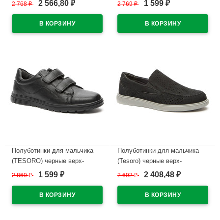
2 566,80
1 599
2 768
₽
2 769
₽
₽
₽
подкладка-текстиль/
подкладка-текстиль/
натуральная кожа артикул
натуральная кожа артикул
138669/04-01
138652/09-01
В наличии
В наличии
Полуботинки для мальчика
Полуботинки для мальчика
(TESORO) черные верх-
(Tesoro) черные верх-
искусственная кожа
искусственный нубук
1 599
2 408,48
2 869
₽
2 692
₽
₽
₽
подкладка-текстиль/
подкладка-натуральная кожа
натуральная кожа артикул
размер 30-35 арт.138661/06-01
138652/02-01
В наличии
В наличии