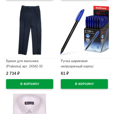
В наличии
Брюки для мальчика
Ручка шариковая
(Praleska) арт. 24342-33
непрозрачный корпус
Президент клетка зауженный
(ErichKrause) U-108 Чёрная
2 734
61
₽
₽
силуэт размерный ряд 30/122-
серия (Black) синий, 1,0мм,
48/182 цвет синий
игла, арт.46777 (Ст.50)
В наличии
В наличии