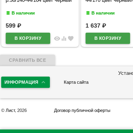
В наличии
В наличии
599
₽
1 637
₽
visibility
equalizer
favorite
Устан
ИНФОРМАЦИЯ
Карта сайта
©
Лист
, 2026
Договор публичной оферты