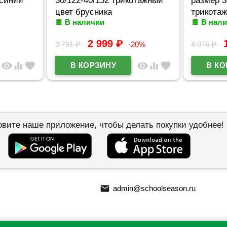
цвет брусника
трикотаж
В наличии
В нал
синий
2 999
₽
3 791
₽
-20%
4 074
₽
visibility
equalizer
favorite
visibility
equalizer
favorite
овите наше приложение, чтобы делать покупки удобнее!
email
admin@schoolseason.ru