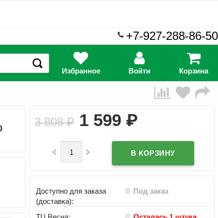
+7-927-288-86-50
Избранное
Войти
Корзина
₽
1 599
3 808
₽
0


Доступно для заказа
Под заказ
(доставка):
ТЦ Весна:
Осталась 1 штука