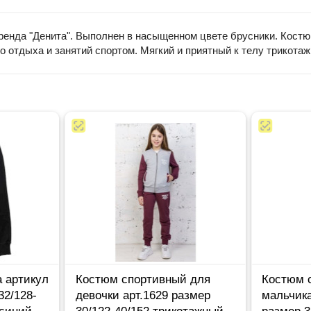
енда "Денита". Выполнен в насыщенном цвете брусники. Костюм
о отдыха и занятий спортом. Мягкий и приятный к телу трикотаж
 артикул
Костюм спортивный для
Костюм 
32/128-
девочки арт.1629 размер
мальчика
/синий
30/122-40/152 трикотажный
размер 3