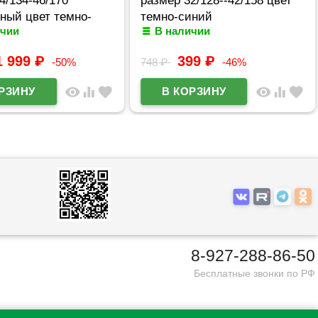
ный цвет темно-
темно-синий
ичии
В наличии
1 999
₽
399
₽
-50%
748
₽
-46%
visibility
equalizer
favorite
visibility
equalizer
favorite
8-927-288-86-50
Бесплатные звонки по РФ