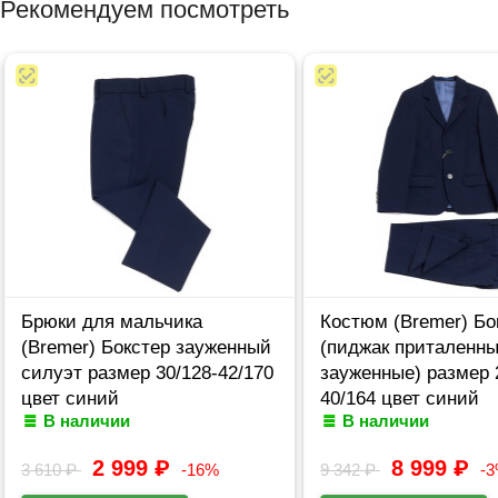
Рекомендуем посмотреть
Брюки для мальчика
Костюм (Bremer) Бо
(Bremer) Бокстер зауженный
(пиджак приталенн
силуэт размер 30/128-42/170
зауженные) размер 
цвет синий
40/164 цвет синий
В наличии
В наличии
2 999
₽
8 999
₽
3 610
₽
-16%
9 342
₽
-