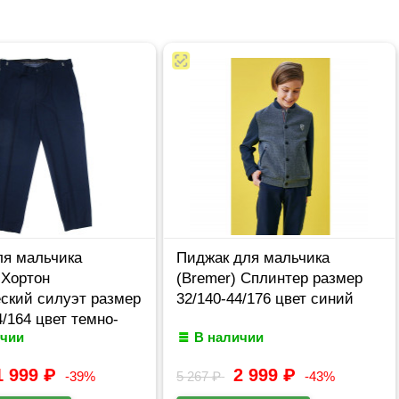
ля мальчика
Пиджак для мальчика
 Хортон
(Bremer) Сплинтер размер
ский силуэт размер
32/140-44/176 цвет синий
4/164 цвет темно-
ичии
В наличии
1 999
₽
2 999
₽
-39%
5 267
₽
-43%