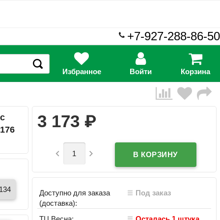
+7-927-288-86-50
Избранное
Войти
Корзина
₽
3 173
с
/176


/134
Доступно для заказа
Под заказ
(доставка):
ТЦ Весна:
Осталась 1 штука