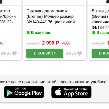
кстер
Пиджак для мальчика
Брюки д
ый/брюки
(Bremer) Мольер размер
(Bremer)
28/122-
32/140-44/176 цвет синий
классиче
34/134-4
В наличии
В нал
синий
2 999
₽
3%
5 320
₽
-43%
3 325
₽
visibility
equalizer
favorite
visibility
equalizer
favorite
овите наше приложение, чтобы делать покупки удобнее!