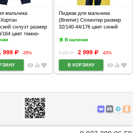
ля мальчика
Пиджак для мальчика
 Хортон
(Bremer) Сплинтер размер
ский силуэт размер
32/140-44/176 цвет синий
4/164 цвет темно-
ичии
В наличии
1 999
₽
2 999
₽
-39%
5 267
₽
-43%
visibility
equalizer
favorite
visibility
equalizer
favorite