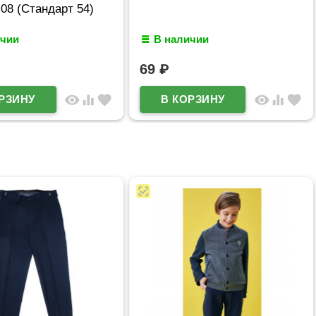
08 (Стандарт 54)
ичии
В наличии
69
₽
visibility
equalizer
favorite
visibility
equalizer
favorite