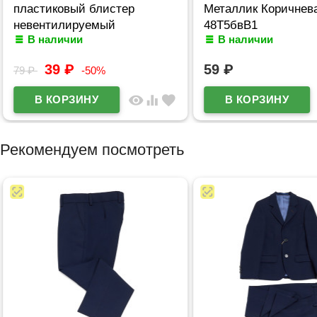
пластиковый блистер
Металлик Коричнева
невентилируемый
48Т5бвВ1
В наличии
В наличии
арт.5081309
39
₽
59
₽
79
₽
-50%
visibility
equalizer
favorite
Рекомендуем посмотреть