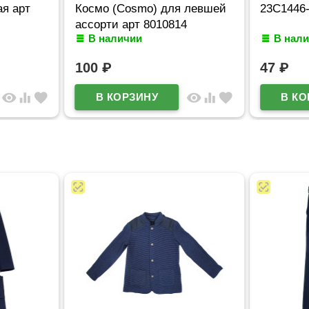
я арт
Космо (Cosmo) для левшей
23С1446-
ассорти арт 8010814
В наличии
В нал
100
₽
47
₽
visibility
equalizer
favorite
visibility
equalizer
favorite