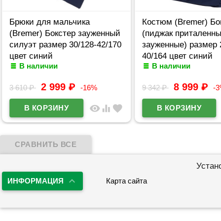
Брюки для мальчика
Костюм (Bremer) Бо
(Bremer) Бокстер зауженный
(пиджак приталенн
силуэт размер 30/128-42/170
зауженные) размер 
цвет синий
40/164 цвет синий
В наличии
В наличии
2 999
₽
8 999
₽
3 610
₽
-16%
9 342
₽
-
visibility
equalizer
favorite
Устан
ИНФОРМАЦИЯ
Карта сайта