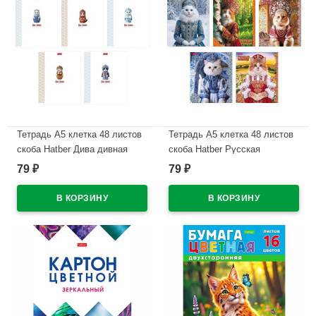
Тетрадь А5 клетка 48 листов
Тетрадь А5 клетка 48 листов
скоба Hatber Дива дивная
скоба Hatber Русская
обложка мелованная бумага
красавица обложка
79
79
₽
₽
арт.48Т5В1
мелованный картон
арт.48Т5В1
В наличии
В наличии