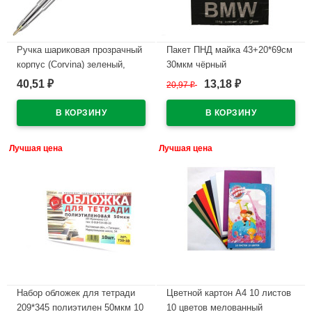
Ручка шариковая прозрачный
Пакет ПНД майка 43+20*69см
корпус (Corvina) зеленый,
30мкм чёрный
1,0мм/0,7мм арт.40163/04
WWW/World(Ст.50/500)
40,51
13,18
₽
20,97
₽
₽
В наличии
В наличии
Лучшая цена
Лучшая цена
Набор обложек для тетради
Цветной картон А4 10 листов
209*345 полиэтилен 50мкм 10
10 цветов мелованный