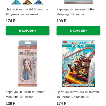
Цветной картон А4 10 листов
Карандаши цветные Hatber
10 цветов мелованный
Модница 18 цветов
двухсторонний Hatber
заточенные трехгранные
174
199
₽
₽
Мозаика в папке
арт.CS_095278
арт.10Кц4_25049
В наличии
В наличии
Карандаши цветные Hatber
Цветной картон А4 10 листов
Модница 12 цветов
10 цветов мелованный
заточенные трехгранные
двухсторонний Hatber Луна-
136
174
₽
₽