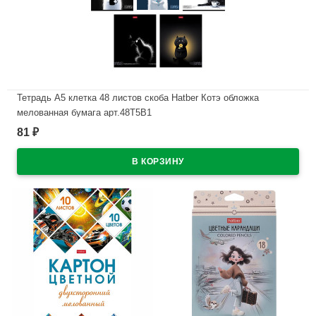
Тетрадь А5 клетка 48 листов скоба Hatber Котэ обложка
мелованная бумага арт.48Т5В1
81
₽
В наличии