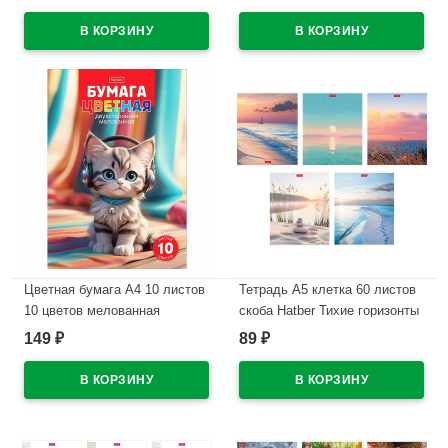
арт.CS_095277
парк в пакете
арт.10Кц4_36116
В наличии
В наличии
Цветная бумага А4 10 листов
Тетрадь А5 клетка 60 листов
10 цветов мелованная
скоба Hatber Тихие горизонты
двухсторонняя Hatber Скейт-
мелованный картон
149
89
₽
₽
дог в папке арт.10Бц4м_36610
ламинация софт тач
арт.60Т5В1
В наличии
В наличии