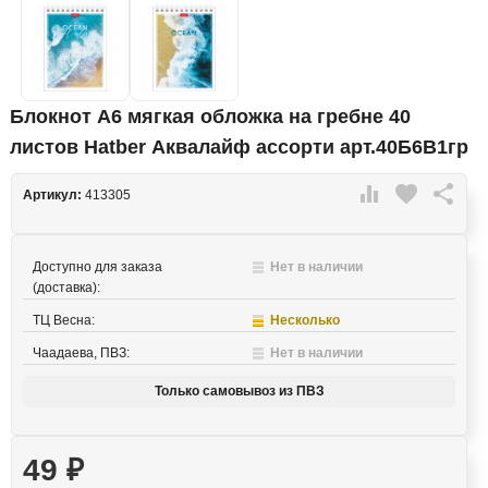
Блокнот А6 мягкая обложка на гребне 40
листов Hatber Аквалайф ассорти арт.40Б6В1гр

favorite

Артикул:
413305
Доступно для заказа
Нет в наличии
(доставка):
ТЦ Весна:
Несколько
Чаадаева, ПВЗ:
Нет в наличии
Только самовывоз из ПВЗ
49
₽