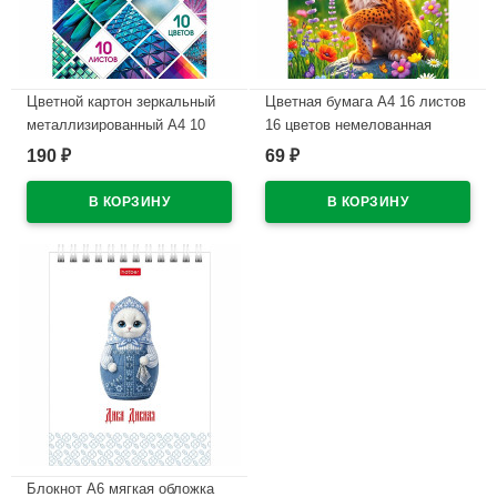
Цветной картон зеркальный
Цветная бумага А4 16 листов
металлизированный А4 10
16 цветов немелованная
листов 10 цветов
двухсторонняя Hatber
190
69
₽
₽
односторонний Hatber
Рысенок на скобе
Мозаика в папке
арт.16Бц4_36117
арт.10Кц4мт_23734
В наличии
В наличии
Блокнот А6 мягкая обложка