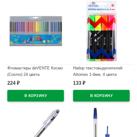
Фломастеры deVENTE Космо
Набор текстовыделителей
(Cosmo) 24 цвета
Attomex 1-4мм, 4 цвета
пластиковый блистер
(желтый/зеленый/оранжевый/
224
133
₽
₽
арт.5083310
розвый) арт.5045304
В наличии
В наличии