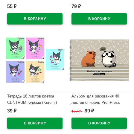
штук в наборе арт Т50-10
односторонний РАША
55
79
₽
₽
В наличии
В наличии
Тетрадь 18 листов клетка
Альбом для рисования 40
CENTRUM Куроми (Kuromi)
листов спираль Prof-Press
УФ-лак ассорти арт.71611
Капибара и енот матовая
39
99
₽
187
₽
₽
ламинация выборочный лак
В наличии
арт.А40-8351
В наличии