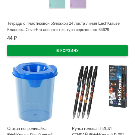
Тетрадь с пластиковой обложкой 24 листа линия ErichKrause
Классика CoverPrо ассорти текстура зеркало арт.64629
44
₽
В наличии
Стакан-непроливайка
Ручка гелевая ПИШИ-
ErichKrause Яркий синий
СТИРАЙ (ErichKrause) R-301