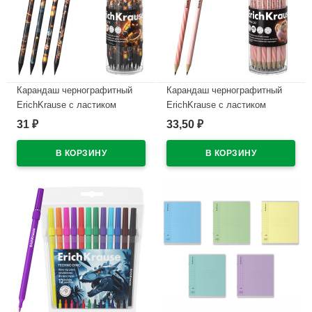
Карандаш чернографитный
Карандаш чернографитный
ErichKrause с ластиком
ErichKrause с ластиком
Кубомир (Mine Block) HB
Прима-кошка (Prima Cat) HB
31
33,50
₽
₽
круглый корпус ассорти
круглый корпус ассорти
пластик арт.65314 (Ст.42)
пластик арт.65385 (Ст.42)
В наличии
В наличии