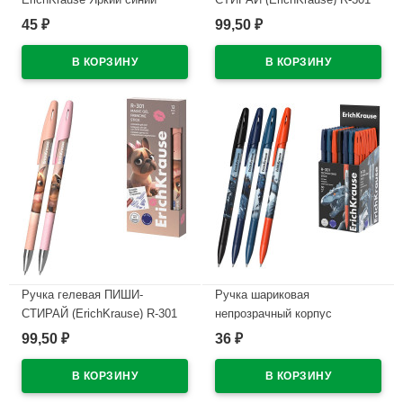
тонированный арт.64886
Магия Кубомир (Magic Block)
45
99,50
₽
₽
синий, 0,5мм арт.65233
В наличии
В наличии
Ручка гелевая ПИШИ-
Ручка шариковая
СТИРАЙ (ErichKrause) R-301
непрозрачный корпус
Магия Френч (Magic Frenchie)
(ErichKrause) Техно Дино
99,50
36
₽
₽
синий, 0,5мм арт.65335
(Techno Dino) синий, 0,7/0,35
арт.65178 (Ст.50)
В наличии
В наличии