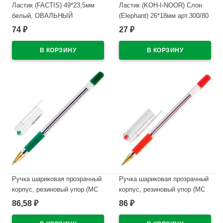
Ластик (FACTIS) 49*23,5мм
Ластик (KOH-I-NOOR) Слон
белый, ОВАЛЬНЫЙ
(Elephant) 26*18мм арт.300/80
арт.ЕOV24
74
27
₽
₽
В наличии
В наличии
Ручка шариковая прозрачный
Ручка шариковая прозрачный
корпус, резиновый упор (MC
корпус, резиновый упор (MC
Gold) зеленый, 0,5мм, масло
Gold) красный, 0,5мм, масло
86,58
86
₽
₽
арт.MC-04
арт.BMC-03