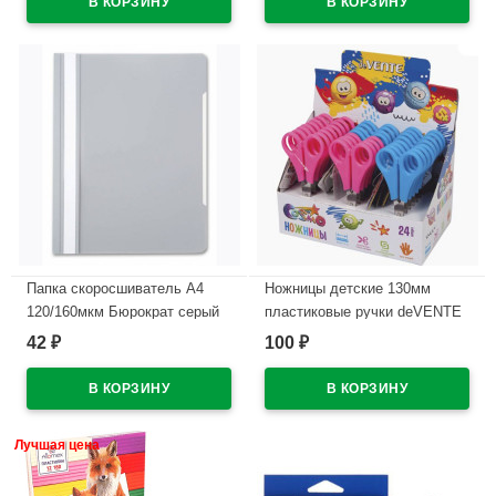
В наличии
В наличии
Папка скоросшиватель А4
Ножницы детские 130мм
120/160мкм Бюрократ серый
пластиковые ручки deVENTE
арт.PS20GREY (Ст.10)
Космо (Cosmo) для левшей
42
100
₽
₽
ассорти арт 8010814
В наличии
В наличии
Лучшая цена