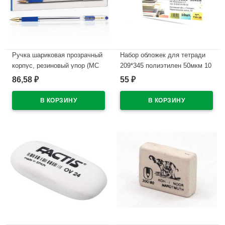
Ручка шариковая прозрачный
Набор обложек для тетради
корпус, резиновый упор (MC
209*345 полиэтилен 50мкм 10
Gold) синий, 0,5мм, масло
штук в наборе арт Т50-10
86,58
55
₽
₽
арт.BMC-02
В наличии
В наличии