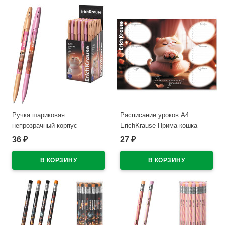
Ручка шариковая
Расписание уроков А4
непрозрачный корпус
ErichKrause Прима-кошка
(ErichKrause) Прима-кошка
арт.65307
36
27
₽
₽
(Prima Cat) синий, 0,7/0,35
В наличии
арт.65352 (Ст.50)
В наличии