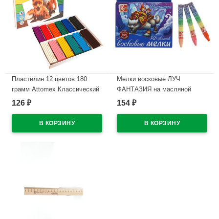
Пластилин 12 цветов 180
Мелки восковые ЛУЧ
грамм Attomex Классический
ФАНТАЗИЯ на масляной
картонная коробка арт
основе 12 цветов арт.25С
126
154
₽
₽
8042826
1520-08
В наличии
В наличии