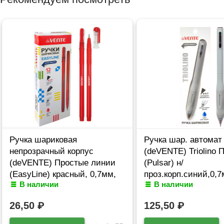
Ручка шариковая
Ручка шар. автомат
непрозрачный корпус
(deVENTE) Triolino 
(deVENTE) Простые линии
(Pulsar) н/
(EasyLine) красный, 0,7мм,
проз.корп.синий,0,
В наличии
В наличии
игла красный корпус
арт.5070611 (Ст12)
арт.5073628
26,50
₽
125,50
₽