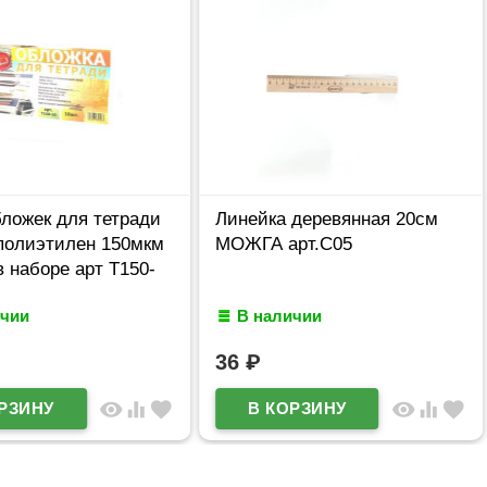
ложек для тетради
Линейка деревянная 20см
 полиэтилен 150мкм
МОЖГА арт.С05
в наборе арт Т150-
ичии
В наличии
36
₽
visibility
equalizer
favorite
visibility
equalizer
favorite