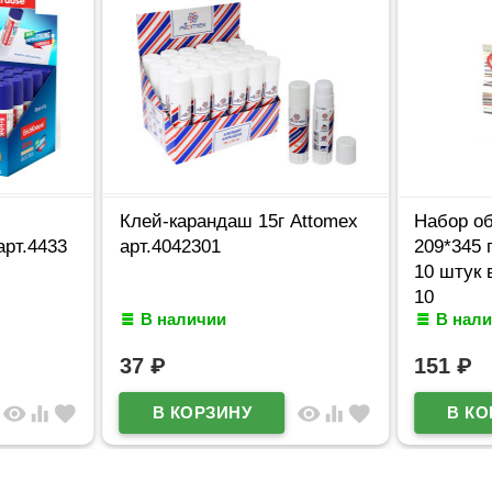
Клей-карандаш 15г Attomex
Набор об
арт.4433
арт.4042301
209*345
10 штук 
10
В наличии
В нал
37
₽
151
₽
visibility
equalizer
favorite
visibility
equalizer
favorite