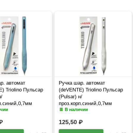
р. автомат
Ручка шар. автомат
) Triolino Пульсар
(deVENTE) Triolino Пульсар
н/
(Pulsar) н/
п.синий,0,7мм
проз.корп.синий,0,7мм
ичии
В наличии
610 (Ст12)
арт.5070609 (Ст12)
₽
125,50
₽