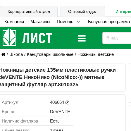
Корпоративный отдел
Оптовый отдел
Интерн
Компания
Магазины
Помощь
Бонусная программа
Школа
Канцтовары школьные
Ножницы детские
Ножницы детские 135мм пластиковые ручки
deVENTE НикоНико (NicoNico:-)) мятные
защитный футляр арт.8010325
Артикул
406664
Бренд
DeVENTE
Наличие футляра
Есть
Длина лезвия
135мм