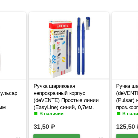
Ручка шариковая
Ручка ша
Пульсар
непрозрачный корпус
(deVENTE
(deVENTE) Простые линии
(Pulsar) 
7мм
(EasyLine) синий, 0,7мм,
проз.кор
В наличии
В нал
игла синий корпус
арт.5070
арт.5073626
31,50
₽
125,50