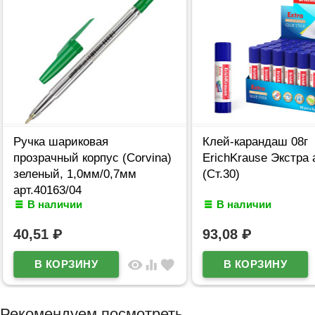
Ручка шариковая
Клей-карандаш 08г
прозрачный корпус (Corvina)
ErichKrause Экстра 
зеленый, 1,0мм/0,7мм
(Ст.30)
арт.40163/04
В наличии
В наличии
40,51
₽
93,08
₽
visibility
equalizer
favorite
Рекомендуем посмотреть