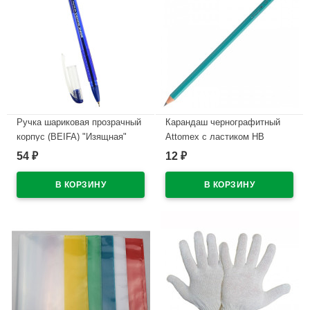
Ручка шариковая прозрачный
Карандаш чернографитный
корпус (BEIFA) "Изящная"
Attomex с ластиком НВ
синий, 0,7мм, масло арт.ТА
зеленый корпус, пластиковый
54
12
₽
₽
3176- BL
арт.5032601
В наличии
В наличии