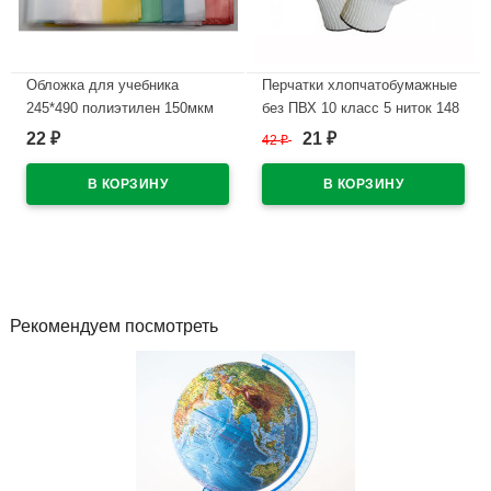
Обложка для учебника
Перчатки хлопчатобумажные
245*490 полиэтилен 150мкм
без ПВХ 10 класс 5 ниток 148
универсальная М арт У 245
тэкс
22
21
₽
42
₽
₽
В наличии
В наличии
Рекомендуем посмотреть