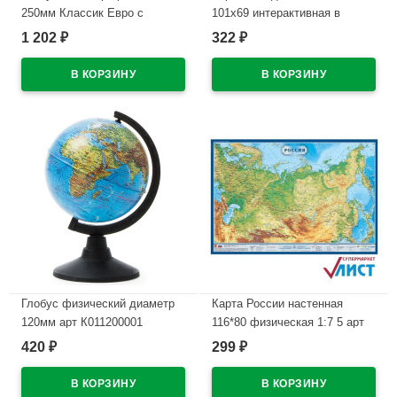
250мм Классик Евро с
101х69 интерактивная в
подсветкой арт.Ке012500270
тубусе арт КН004
1 202
322
₽
₽
В наличии
В наличии
Глобус физический диаметр
Карта России настенная
120мм арт К011200001
116*80 физическая 1:7 5 арт
КН029
420
299
₽
₽
В наличии
В наличии