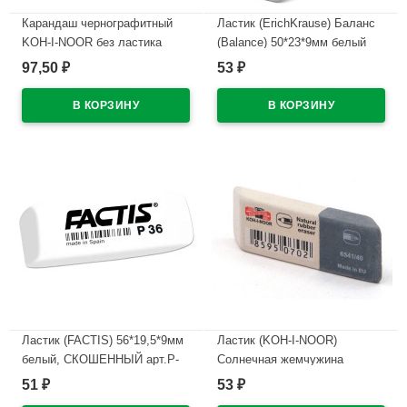
Карандаш чернографитный
Ластик (ErichKrause) Баланс
KOH-I-NOOR без ластика
(Balance) 50*23*9мм белый
арт.1500 2В
арт.34638
97,50
53
₽
₽
В наличии
В наличии
Ластик (FACTIS) 56*19,5*9мм
Ластик (KOH-I-NOOR)
белый, СКОШЕННЫЙ арт.P-
Солнечная жемчужина
36
(Sunpearl) 60*18мм
51
53
₽
₽
арт.6541/40