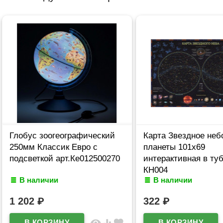
Глобус зоогеографический
Карта Звездное неб
250мм Классик Евро с
планеты 101х69
подсветкой арт.Ке012500270
интерактивная в туб
КН004
В наличии
В наличии
1 202
₽
322
₽
visibility
equalizer
favorite