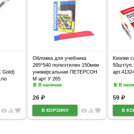
Обложка для учебника
Кнопки с
265*540 полиэтилен 150мкм
50шт/уп
 Gold)
универсальная ПЕТЕРСОН
арт.4132
сло
М арт У 265
В наличии
В нал
26
₽
59
₽
visibility
equalizer
favorite
visibility
equalizer
favorite