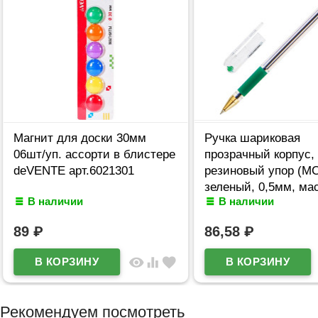
Магнит для доски 30мм
Ручка шариковая
06шт/уп. ассорти в блистере
прозрачный корпус,
deVENTE арт.6021301
резиновый упор (MC
зеленый, 0,5мм, ма
В наличии
В наличии
арт.MC-04
89
₽
86,58
₽
visibility
equalizer
favorite
Рекомендуем посмотреть