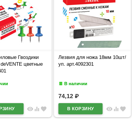
иловые Гвоздики
Лезвия для ножа 18мм 10шт/
. deVENTE цветные
уп. арт.4092301
401
ичии
В наличии
74,12
₽
visibility
equalizer
favorite
visibility
equalizer
favorite