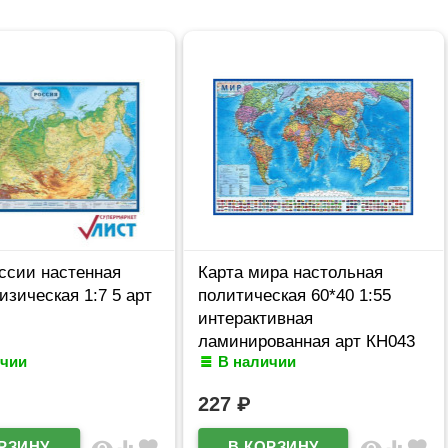
ссии настенная
Карта мира настольная
изическая 1:7 5 арт
политическая 60*40 1:55
интерактивная
ламинированная арт КН043
ичии
В наличии
227
₽
visibility
equalizer
favorite
visibility
equalizer
favorite