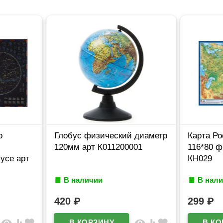
о
Глобус физический диаметр
Карта Ро
120мм арт К011200001
116*80 ф
усе арт
КН029
В наличии
В нал
420
₽
299
₽
visibility
equalizer
favorite
visibility
equalizer
favorite