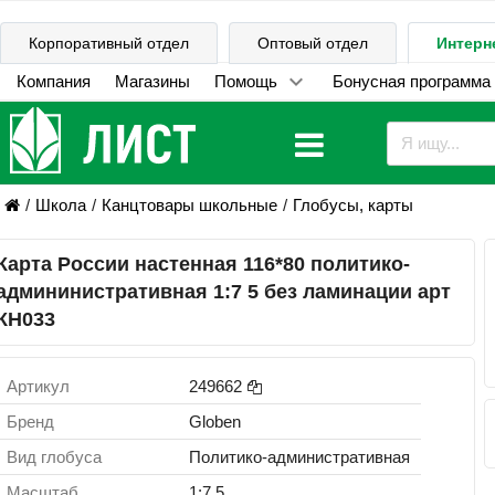
Корпоративный отдел
Оптовый отдел
Интерн
Компания
Магазины
Помощь
Бонусная программа
Школа
Канцтовары школьные
Глобусы, карты
Карта России настенная 116*80 политико-
админинистративная 1:7 5 без ламинации арт
КН033
Артикул
249662
Бренд
Globen
Вид глобуса
Политико-административная
Масштаб
1:7.5