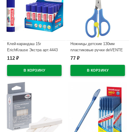
Клей-карандаш 15г
Ножницы детские 130мм
ErichKrause Экстра арт.4443
пластиковые ручки deVENTE
(Ст.20/480)
Космо (Cosmo) с усилителем
112
77
₽
₽
арт 8010308
В наличии
В наличии