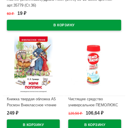
арт.35779 (Ст.36)
19
60
₽
₽
В наличии
Книжка твердая обложка А5
Чистящее средство
Росмэн Внеклассное чтение
универсальное ПЕМОЛЮКС
Мэри Поппинс Трэверс П арт
480г Лимон
249
106,64
₽
120,50
₽
₽
26993
В наличии
В наличии