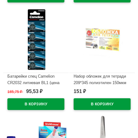
Батарейки спец Camelion
Набор обложек для тетради
CR2032 литиевая BL1 (цена
209*345 полиэтилен 150мкм
за штуку)
10 штук в наборе арт Т150-10
95,53
151
185,75
₽
₽
₽
В наличии
В наличии