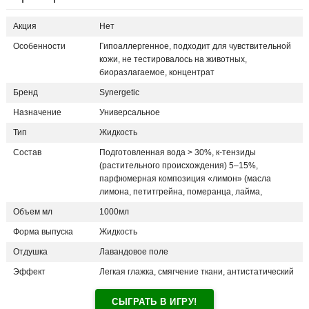
Акция
Нет
Особенности
Гипоаллергенное, подходит для чувствительной
кожи, не тестировалось на животных,
биоразлагаемое, концентрат
Бренд
Synergetic
Назначение
Универсальное
Тип
Жидкость
Состав
Подготовленная вода > 30%, к-тензиды
(растительного происхождения) 5–15%,
парфюмерная композиция «лимон» (масла
лимона, петитгрейна, померанца, лайма,
Объем мл
1000мл
Форма выпуска
Жидкость
Отдушка
Лавандовое поле
Эффект
Легкая глажка, смягчение ткани, антистатический
СЫГРАТЬ В ИГРУ!