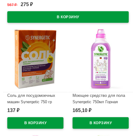
275
567
₽
₽
В наличии
Соль для посудомоечных
Моющее средство для пола
машин Synergetic 750 гр
Synergetic 750мл Горная
арт.102752 (Ст.12)
лаванда арт.101752 (ст.12)
137
165,10
₽
₽
В наличии
В наличии