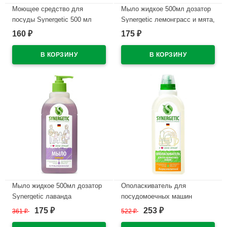
Моющее средство для
Мыло жидкое 500мл дозатор
посуды Synergetic 500 мл
Synergetic лемонграсс и мята,
Лимон арт. 103051/14
антибак. арт.105059
160
175
₽
₽
В наличии
В наличии
Мыло жидкое 500мл дозатор
Ополаскиватель для
Synergetic лаванда
посудомоечных машин
арт.105054/14 (Ст.14)
Synergetic 750мл арт.102750
175
253
361
₽
522
₽
₽
₽
(Ст.12)
В наличии