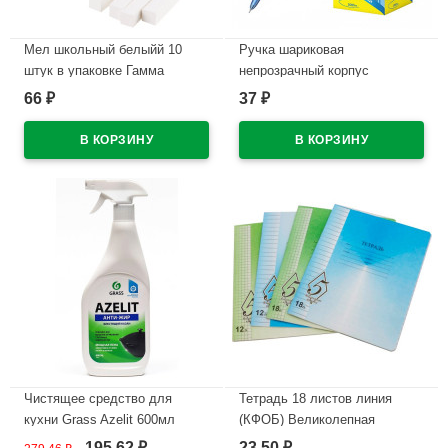
Мел школьный белыйй 10
Ручка шариковая
штук в упаковке Гамма
непрозрачный корпус
мягкий, квадратный арт
(ErichKrause) Neo Оригинал
66
37
₽
₽
2308192
(Original) синий, 0,7мм, игла,
одноразовая арт.46515 (Ст.50)
В наличии
В наличии
Чистящее средство для
Тетрадь 18 листов линия
кухни Grass Azelit 600мл
(КФОБ) Великолепная
Казан курок арт.125375
пятерка ассорти арт TW 518
195,62
23,50
₽
₽