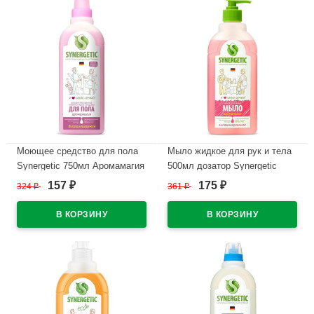
Моющее средство для пола
Мыло жидкое для рук и тела
Synergetic 750мл Аромамагия
500мл дозатор Synergetic
арт.101756 (ст.12)
Аромамагия
157
175
324
₽
361
₽
₽
₽
арт.105057/14(Ст.14)
В наличии
В наличии