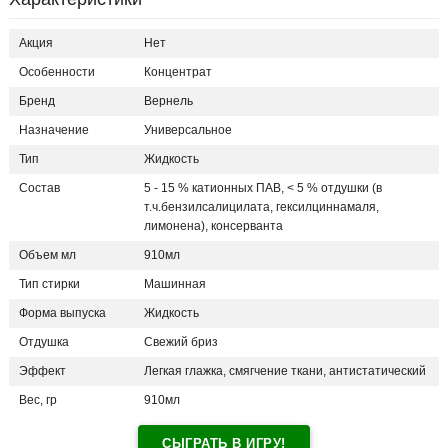
Акция
Нет
Особенности
Концентрат
Бренд
Вернель
Назначение
Универсальное
Тип
Жидкость
Состав
5 - 15 % катионных ПАВ, < 5 % отдушки (в
т.ч.бензилсалицилата, гексилциннамаля,
лимонена), консерванта
Объем мл
910мл
Тип стирки
Машинная
Форма выпуска
Жидкость
Отдушка
Свежий бриз
Эффект
Легкая глажка, смягчение ткани, антистатический
Вес, гр
910мл
СЫГРАТЬ В ИГРУ!