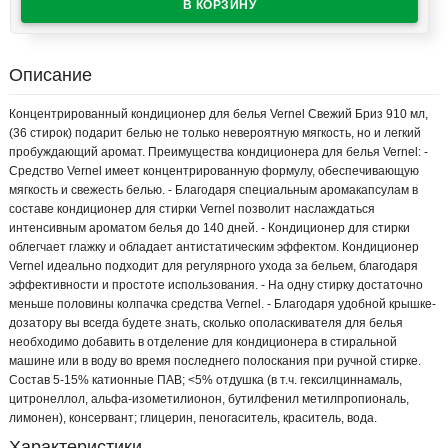
Описание
Концентрированный кондиционер для белья Vernel Свежий Бриз 910 мл,
(36 стирок) подарит белью не только невероятную мягкость, но и легкий
пробуждающий аромат. Преимущества кондиционера для белья Vernel: -
Средство Vernel имеет концентрированную формулу, обеспечивающую
мягкость и свежесть белью. - Благодаря специальным аромакапсулам в
составе кондиционер для стирки Vernel позволит наслаждаться
интенсивным ароматом белья до 140 дней. - Кондиционер для стирки
облегчает глажку и обладает антистатическим эффектом. Кондиционер
Vernel идеально подходит для регулярного ухода за бельем, благодаря
эффективности и простоте использования. - На одну стирку достаточно
меньше половины колпачка средства Vernel. - Благодаря удобной крышке-
дозатору вы всегда будете знать, сколько ополаскивателя для белья
необходимо добавить в отделение для кондиционера в стиральной
машине или в воду во время последнего полоскания при ручной стирке.
Состав 5-15% катионные ПАВ; <5% отдушка (в т.ч. гексилциннамаль,
цитронеллол, альфа-изометилионон, бутилфенил метилпропиональ,
лимонен), консервант; глицерин, пеногаситель, краситель, вода.
Характеристики