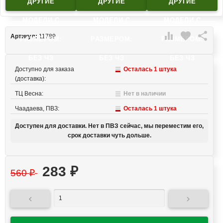
ДРУГИЕ
ДРУГИЕ
ДРУГИЕ
МОДЕЛИ C
МОДЕЛИ C
МОДЕЛИ C

favorite

Артикул:
11789
РАЗМЕРОМ:
РАЗМЕРОМ:
РАЗМЕРОМ:
БЕЗ ЧЗ
БЕЗ ЧЗ
БЕЗ ЧЗ
Доступно для заказа
Осталась 1 штука
(доставка):
ТЦ Весна:
Нет в наличии
Чаадаева, ПВЗ:
Осталась 1 штука
Доступен для доставки. Нет в ПВЗ сейчас, мы переместим его,
срок доставки чуть дольше.
283
₽
560
₽

