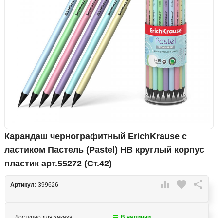
Карандаш чернографитный ErichKrause с
ластиком Пастель (Pastel) HB круглый корпус
пластик арт.55272 (Ст.42)

favorite

Артикул:
399626
Доступно для заказа
В наличии