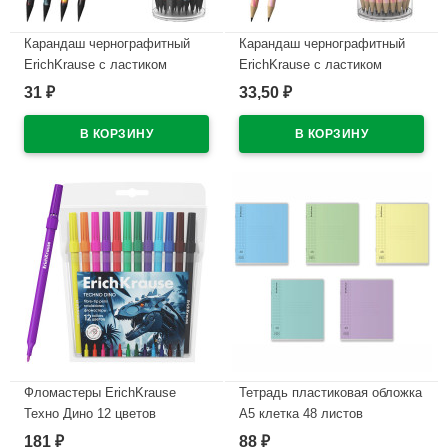
Карандаш чернографитный
Карандаш чернографитный
ErichKrause с ластиком
ErichKrause с ластиком
Кубомир (Mine Block) HB
Прима-кошка (Prima Cat) HB
31
33,50
₽
₽
круглый корпус ассорти
круглый корпус ассорти
пластик арт.65314 (Ст.42)
пластик арт.65385 (Ст.42)
В наличии
В наличии
Фломастеры ErichKrause
Тетрадь пластиковая обложка
Техно Дино 12 цветов
А5 клетка 48 листов
арт.65030
ErichKrause CoverPrо
181
88
₽
₽