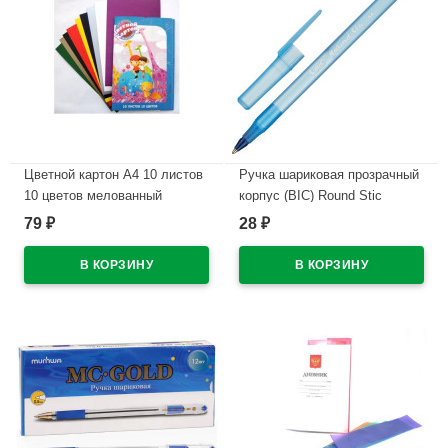
Цветной картон А4 10 листов
Ручка шариковая прозрачный
10 цветов мелованный
корпус (BIC) Round Stic
односторонний РАША
синий, 1,0мм/0,32мм
79
28
₽
₽
арт.921403/934598
В наличии
В наличии