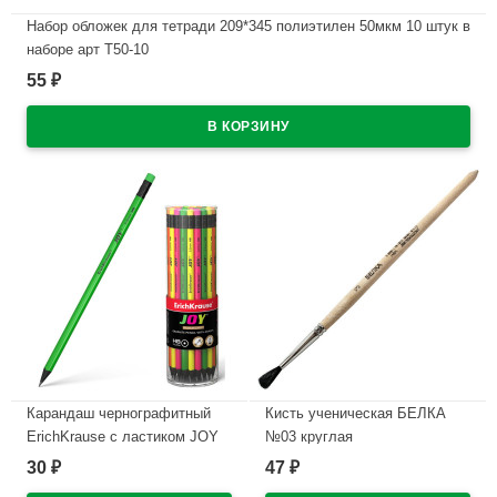
Набор обложек для тетради 209*345 полиэтилен 50мкм 10 штук в
наборе арт Т50-10
55
₽
В наличии
Карандаш чернографитный
Кисть ученическая БЕЛКА
ErichKrause с ластиком JOY
№03 круглая
HB круглый, неоновый корпус
30
47
₽
₽
В наличии
пластик арт.43582 (Ст.42)