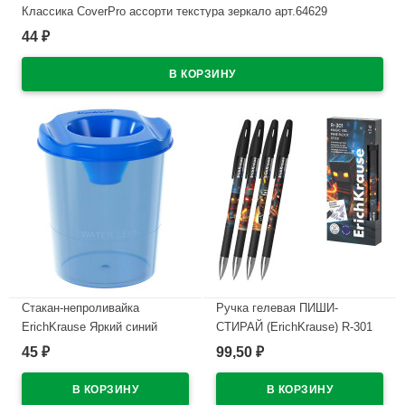
Классика CoverPrо ассорти текстура зеркало арт.64629
44
₽
В наличии
Стакан-непроливайка
Ручка гелевая ПИШИ-
ErichKrause Яркий синий
СТИРАЙ (ErichKrause) R-301
тонированный арт.64886
Магия Кубомир (Magic Block)
45
99,50
₽
₽
синий, 0,5мм арт.65233
В наличии
В наличии