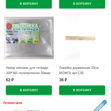
В наличии
Набор обложек для тетради
Линейка деревянная 20см
209*345 полипропилен 50мкм
МОЖГА арт.С05
10 штук в наборе арт.Т50-10п
62
36
₽
₽
В наличии
В наличии
Лучшая цена