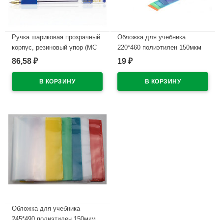
Ручка шариковая прозрачный
Обложка для учебника
корпус, резиновый упор (MC
220*460 полиэтилен 150мкм
Gold) синий, 0,5мм, масло
универсальнаяМ арт У 22
86,58
19
₽
₽
арт.BMC-02
В наличии
В наличии
Обложка для учебника
245*490 полиэтилен 150мкм