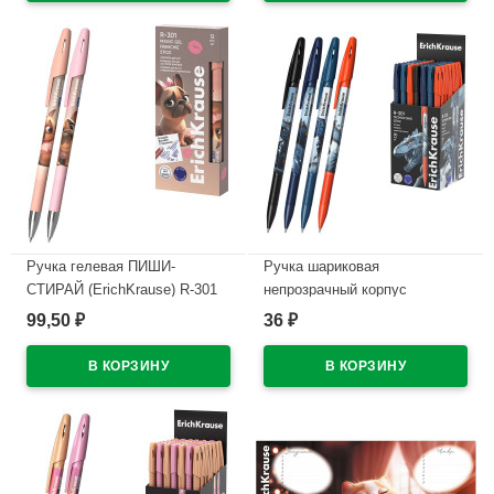
Ручка гелевая ПИШИ-
Ручка шариковая
СТИРАЙ (ErichKrause) R-301
непрозрачный корпус
Магия Френч (Magic Frenchie)
(ErichKrause) Техно Дино
99,50
36
₽
₽
синий, 0,5мм арт.65335
(Techno Dino) синий, 0,7/0,35
арт.65178 (Ст.50)
В наличии
В наличии