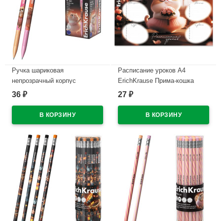
Ручка шариковая
Расписание уроков А4
непрозрачный корпус
ErichKrause Прима-кошка
(ErichKrause) Прима-кошка
арт.65307
36
27
₽
₽
(Prima Cat) синий, 0,7/0,35
В наличии
арт.65352 (Ст.50)
В наличии