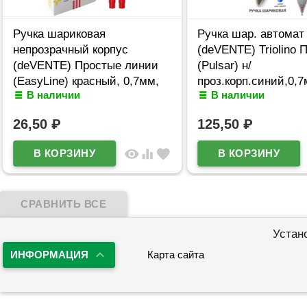
Ручка шариковая
Ручка шар. автомат
непрозрачный корпус
(deVENTE) Triolino 
(deVENTE) Простые линии
(Pulsar) н/
(EasyLine) красный, 0,7мм,
проз.корп.синий,0,
В наличии
В наличии
игла красный корпус
арт.5070611 (Ст12)
арт.5073628
26,50
₽
125,50
₽
visibility
equalizer
favorite
Устан
ИНФОРМАЦИЯ
Карта сайта