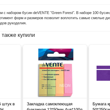
м с набором бусин deVENTE "Green Forest". В наборе 100 буси
ртимент форм и размеров позволит воплотить самые смелые ди
идов рукоделия.
 также купили
 штук в
Закладка самоклеющая
Бумага 
2H
бумажная 12*50мм 4цв*100л
50*250с