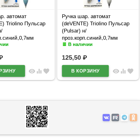
р. автомат
Ручка шар. автомат
) Triolino Пульсар
(deVENTE) Triolino Пульсар
н/
(Pulsar) н/
п.синий,0,7мм
проз.корп.синий,0,7мм
ичии
В наличии
610 (Ст12)
арт.5070609 (Ст12)
₽
125,50
₽
visibility
equalizer
favorite
visibility
equalizer
favorite