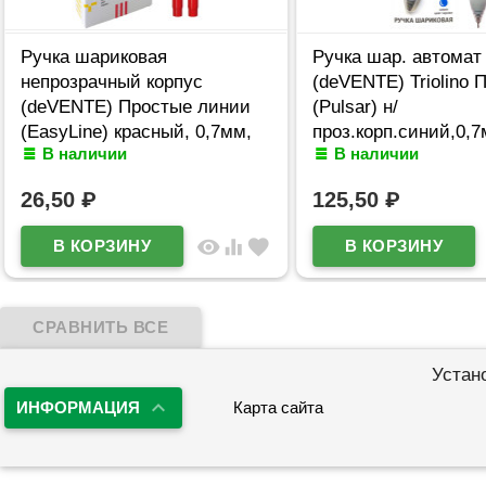
Ручка шариковая
Ручка шар. автомат
непрозрачный корпус
(deVENTE) Triolino 
(deVENTE) Простые линии
(Pulsar) н/
(EasyLine) красный, 0,7мм,
проз.корп.синий,0,
В наличии
В наличии
игла красный корпус
арт.5070611 (Ст12)
арт.5073628
26,50
₽
125,50
₽
visibility
equalizer
favorite
Устан
ИНФОРМАЦИЯ
Карта сайта