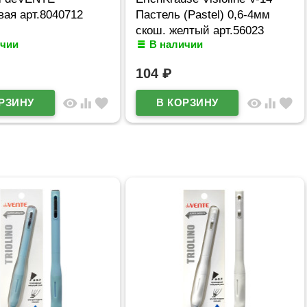
ая арт.8040712
Пастель (Pastel) 0,6-4мм
скош. желтый арт.56023
ичии
В наличии
(Ст.10)
104
₽
visibility
equalizer
favorite
visibility
equalizer
favorite