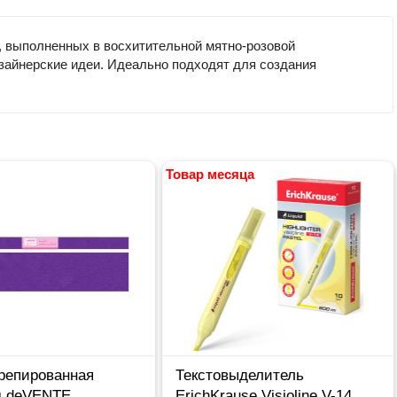
н, выполненных в восхитительной мятно-розовой
зайнерские идеи. Идеально подходят для создания
Товар месяца
крепированная
Текстовыделитель
м deVENTE
ErichKrause Visioline V-14