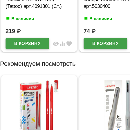
(Tattoo) арт.4091801 (Ст.)
арт.5030400
В наличии
В наличии
219
₽
74
₽
visibility
equalizer
favorite
Рекомендуем посмотреть