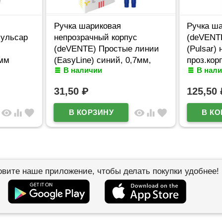
Ручка шариковая
Ручка ша
Пульсар
непрозрачный корпус
(deVENTE
(deVENTE) Простые линии
(Pulsar) 
7мм
(EasyLine) синий, 0,7мм,
проз.кор
В наличии
В нал
игла синий корпус
арт.5070
арт.5073626
31,50
₽
125,50
visibility
equalizer
favorite
visibility
equalizer
favorite
овите наше приложение, чтобы делать покупки удобнее!