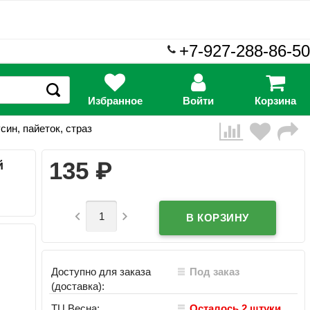
+7-927-288-86-50
Избранное
Войти
Корзина
син, пайеток, страз
₽
135
й


Доступно для заказа
Под заказ
(доставка):
ТЦ Весна:
Осталось 2 штуки