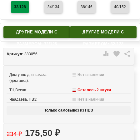
32/128
34/134
38/146
40/152
ДРУГИЕ МОДЕЛИ C
ДРУГИЕ МОДЕЛИ C
РАЗМЕРОМ: 32/128
РАЗМЕРОМ: 32/128

favorite

Артикул:
383056
Доступно для заказа
Нет в наличии
(доставка):
ТЦ Весна:
Осталось 2 штуки
Чаадаева, ПВЗ:
Нет в наличии
Только самовывоз из ПВЗ
175,50
₽
234
₽