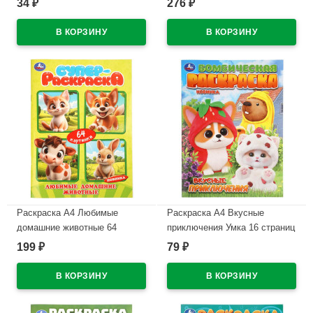
34
276
₽
₽
5-506-08774-8
В наличии
В наличии
Раскраска А4 Любимые
Раскраска А4 Вкусные
домашние животные 64
приключения Умка 16 страниц
картинки Умка 64 страницы
арт.978-5-506-11517-5
199
79
₽
₽
арт.978-5-506-11383-6
В наличии
В наличии