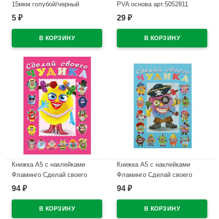
15мкм голубой/черный
PVA основа арт.5052811
ЗВЁЗДЫ (Ст.50/1000)
5
29
₽
₽
В наличии
В наличии
Книжка А5 с наклейками
Книжка А5 с наклейками
Фламинго Сделай своего
Фламинго Сделай своего
чудика Маня Ми арт
чудика Жорж Кукин арт
94
94
₽
₽
21870/29517/32951
28473/32913/34900
В наличии
В наличии