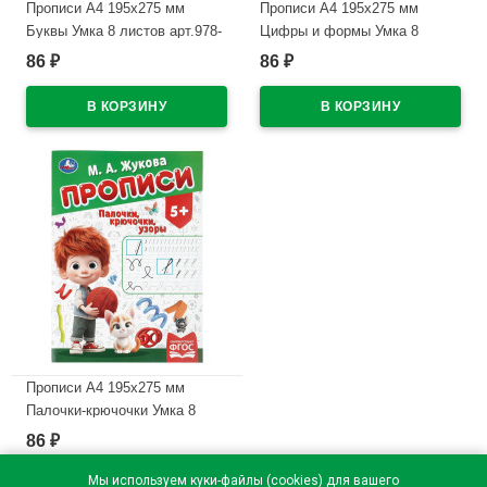
Прописи А4 195х275 мм
Прописи А4 195х275 мм
Буквы Умка 8 листов арт.978-
Цифры и формы Умка 8
5-506-11504-5
листов арт.978-5-506-11502-1
86
86
₽
₽
В наличии
В наличии
Прописи А4 195х275 мм
Палочки-крючочки Умка 8
листов арт.978-5-506-11503-8
86
₽
В наличии
Мы используем куки-файлы (cookies) для вашего