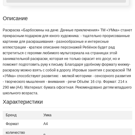
Описание
Раскраска «Барбоскины на даче. Дачные приключения» ТМ «УМка» станет
прекрасным подарком для юного художника: - тщательно прорисованные
картинки для раскрашивания - разнообразные и интересные
иллюстрации - краткое описание персонажей Ребёнок будет рад
встретиться с героями любимого мультсериала на страницах этой
занимательной раскраски, которая не только скрасит его досуг, но и
поможет подготовить руку к письму. Благодаря удобному формату книжку-
раскраску можно взять с собой в дорогу. Игровые занятия с раскраской ТМ
«УМка» способствуют развитию: - мелкой моторики - сенсорного развития
- творческого мышления - внимания - речи Объём: 16 стр. Формат: 214 x
290 мм (А4). Материал: бумага офсетная. Рекомендовано детям младшего
школьного возраста.
Характеристики
Бренд
Умка
Формат
A4
количество