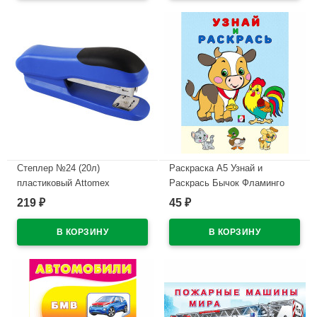
Степлер №24 (20л)
Раскраска А5 Узнай и
пластиковый Attomex
Раскрась Бычок Фламинго
арт.4142310
арт 26271
219
45
₽
₽
В наличии
В наличии