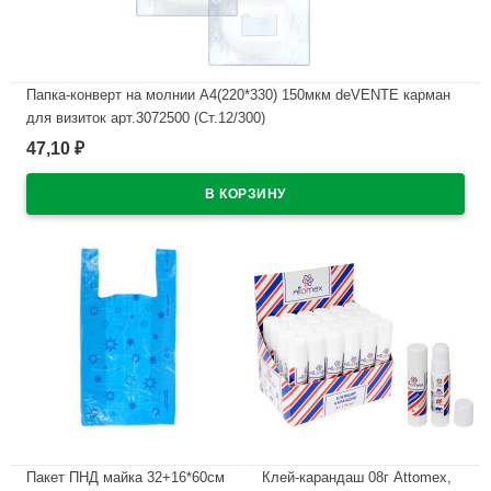
Папка-конверт на молнии А4(220*330) 150мкм deVENTE карман
для визиток арт.3072500 (Ст.12/300)
47,10
₽
В наличии
Пакет ПНД майка 32+16*60см
Клей-карандаш 08г Attomex,