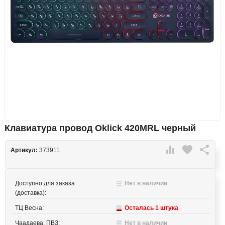
Клавиатура провод Oklick 420MRL черный

favorite

Артикул:
373911
Доступно для заказа
Нет в наличии
(доставка):
ТЦ Весна:
Осталась 1 штука
Чаадаева, ПВЗ:
Нет в наличии