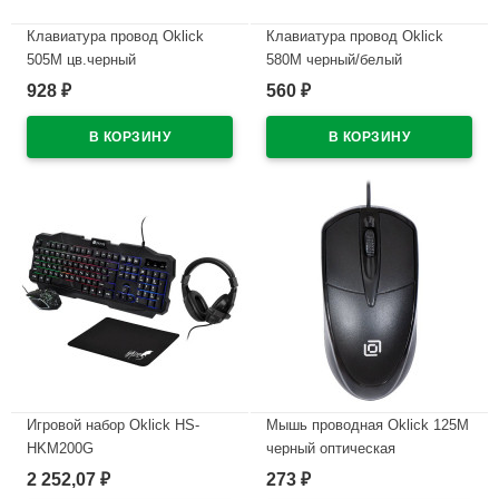
Клавиатура провод Oklick
Клавиатура провод Oklick
505M цв.черный
580M черный/белый
928
560
₽
₽
В наличии
В наличии
Игровой набор Oklick HS-
Мышь проводная Oklick 125M
HKM200G
черный оптическая
HADES(клавиатура,мышь,гарнитура,коврик)
2 252,07
273
₽
₽
В наличии
цв.черный