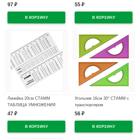
10 штук в наборе арт Т100-10
штук в наборе арт Т50-10
97
55
₽
₽
В наличии
В наличии
Линейка 20см СТАММ
Угольник 16см 30° СТАММ с
ТАБЛИЦА УМНОЖЕНИЯ
транспортиром
арт.ЛС02
флюоресцентные отливная
47
56
₽
₽
шкала арт.ТК01
В наличии
В наличии