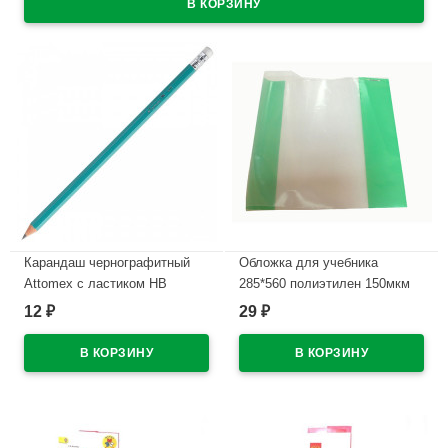
Карандаш чернографитный
Обложка для учебника
Attomex с ластиком НВ
285*560 полиэтилен 150мкм
зеленый корпус, пластиковый
универсальная М арт У 285
12
29
₽
₽
арт.5032601
В наличии
В наличии