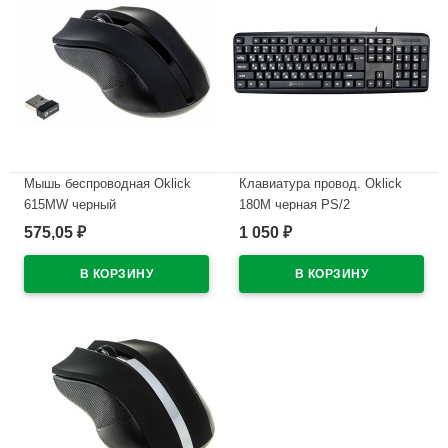
Мышь беспроводная Oklick
Клавиатура провод. Oklick
615MW черный
180M черная PS/2
575,05
1 050
₽
₽
В наличии
В наличии