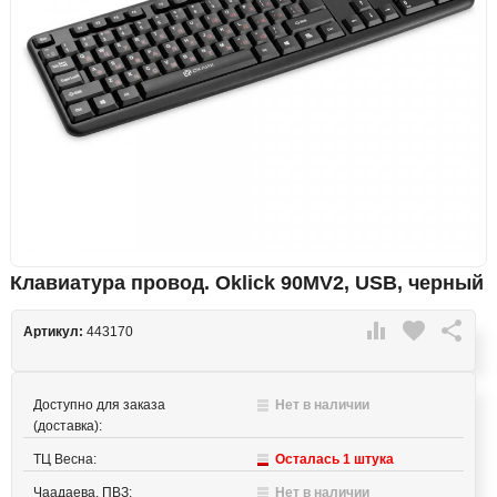
Клавиатура провод. Oklick 90MV2, USB, черный

favorite

Артикул:
443170
Доступно для заказа
Нет в наличии
(доставка):
ТЦ Весна:
Осталась 1 штука
Чаадаева, ПВЗ:
Нет в наличии