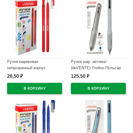
Ручка шариковая
Ручка шар. автомат
непрозрачный корпус
(deVENTE) Triolino Пульсар
(deVENTE) Простые линии
(Pulsar) н/
26,50
125,50
₽
₽
(EasyLine) красный, 0,7мм,
проз.корп.синий,0,7мм
игла красный корпус
арт.5070611 (Ст12)
арт.5073628
В наличии
В наличии