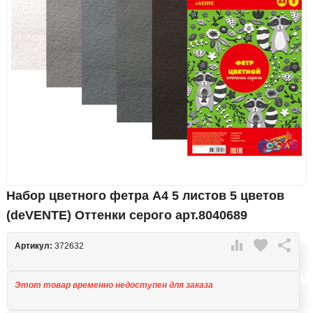
Набор цветного фетра А4 5 листов 5 цветов
(deVENTE) Оттенки серого арт.8040689

favorite

Артикул:
372632
Этот товар временно недоступен для заказа