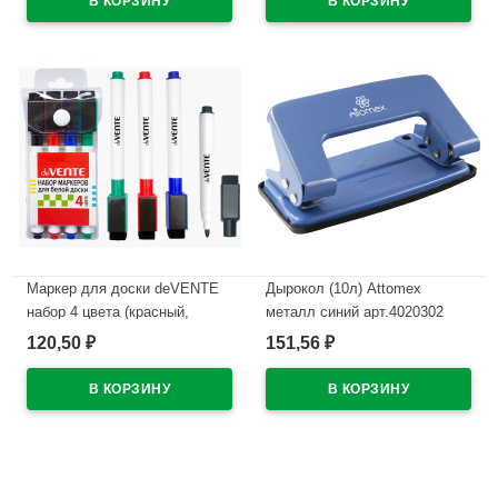
В наличии
Маркер для доски deVENTE
Дырокол (10л) Attomex
набор 4 цвета (красный,
металл синий арт.4020302
синий, черный, зеленый) 2мм
120,50
151,56
₽
₽
В наличии
колпачок со стирателем и
магнитом для крепления
арт.5040605 (Ст.4)
В наличии