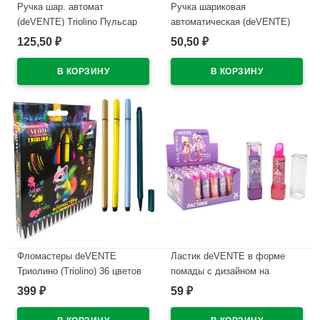
Ручка шар. автомат
Ручка шариковая
(deVENTE) Triolino Пульсар
автоматическая (deVENTE)
(Pulsar) н/
ПРОСТО БЕЛЫЙ (JUST
125,50
50,50
₽
₽
проз.корп.синий,0,7мм
WHITE) непрозрачный корпус,
арт.5070609 (Ст12)
каучуковый держатель,
синий, 0,5мм, масло
В наличии
арт.5070500 (Ст.12)
В наличии
Фломастеры deVENTE
Ластик deVENTE в форме
Триолино (Triolino) 36 цветов
помады с дизайном на
трехгранные картонная
корпусе арт.8030619
399
59
₽
₽
коробка арт.5084500
В наличии