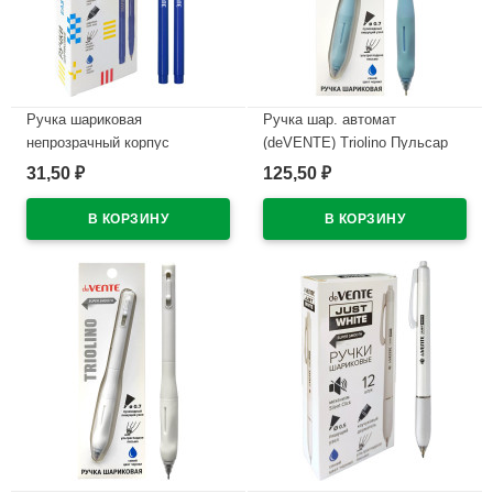
Ручка шариковая
Ручка шар. автомат
непрозрачный корпус
(deVENTE) Triolino Пульсар
(deVENTE) Простые линии
(Pulsar) н/
31,50
125,50
₽
₽
(EasyLine) синий, 0,7мм, игла
проз.корп.синий,0,7мм
синий корпус арт.5073626
арт.5070610 (Ст12)
В наличии
В наличии