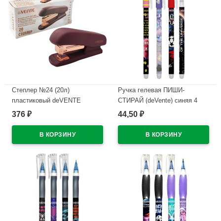
Степлер №24 (20л)
Ручка гелевая ПИШИ-
пластиковый deVENTE
СТИРАЙ (deVente) синяя 4
Эстетик (Esthetics) бургунди с
дизайна корпуса ассорти
376
44,50
₽
₽
антистеплером арт.4142517
0,38мм арт.5051628 (Ст.)
(Ст.)
В наличии
В наличии