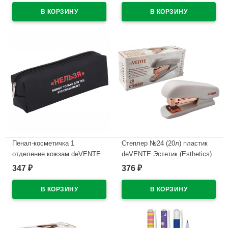
арт.7020669
210х60х60мм арт7029628
В наличии
В наличии
Пенал-косметичка 1
Степлер №24 (20л) пластик
отделение кожзам deVENTE
deVENTE Эстетик (Esthetics)
Нельзя ручка-петля
лавандово-пепельный с
347
376
₽
₽
215x80x50мм арт.7029615
антистеплером арт.4142518
(Ст.)
В наличии
В наличии