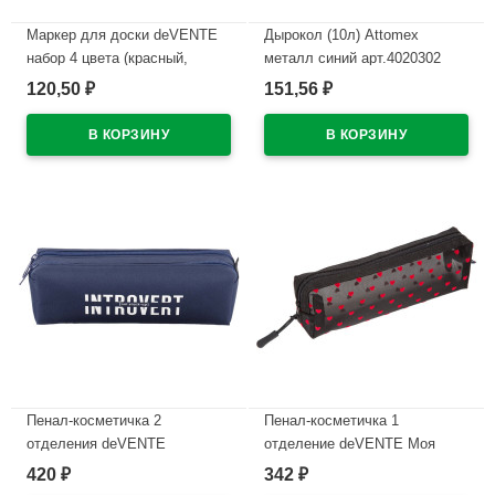
Маркер для доски deVENTE
Дырокол (10л) Attomex
набор 4 цвета (красный,
металл синий арт.4020302
синий, черный, зеленый) 2мм
120,50
151,56
₽
₽
В наличии
колпачок со стирателем и
магнитом для крепления
арт.5040605 (Ст.4)
В наличии
Пенал-косметичка 2
Пенал-косметичка 1
отделения deVENTE
отделение deVENTE Моя
Интроверт (Introvert)
Секретная сетка (My Secret
420
342
₽
₽
210x60x60мм темно-синий
Mesh) черный с сердечками