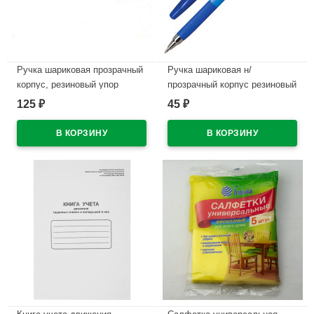
Ручка шариковая прозрачный
Ручка шариковая н/
корпус, резиновый упор
прозрачный корпус резиновый
(PILOT) синий, 0,7мм
упор (BEIFA) ОФИС
125
45
₽
₽
арт.BPS-GP-F-L
арт.КА124200CS-BL
антискользящая синяя
В наличии
(Ст.12/144)
В наличии