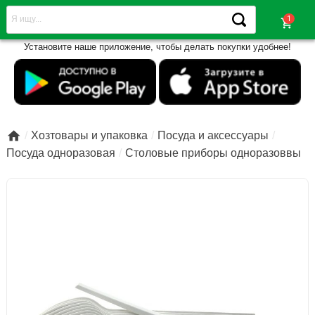
shopping_cart
Установите наше приложение, чтобы делать покупки удобнее!

Хозтовары и упаковка
Посуда и аксессуары
Посуда одноразовая
Столовые приборы одноразоввы