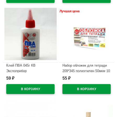
Лучшая цена
Клей ПВА 045г КВ
Набор обложек для тетради
Экспоприбор
209*345 полиэтилен 50мкм 10
штук в наборе арт Т50-10
59
55
₽
₽
В наличии
В наличии