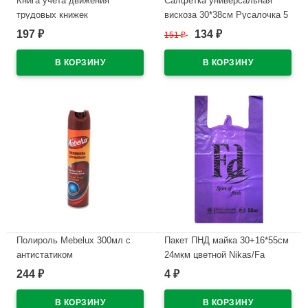
Книга учета движения
Салфетка универсальная
трудовых книжек
вискоза 30*38см Русалочка 5
облакированный картон А4
штук в упаковке
197
134
₽
151
₽
₽
48л арт.52277/130054
В наличии
В наличии
Полироль Mebelux 300мл с
Пакет ПНД майка 30+16*55см
антистатиком
24мкм цветной Nikas/Fa
244
4
₽
₽
В наличии
В наличии