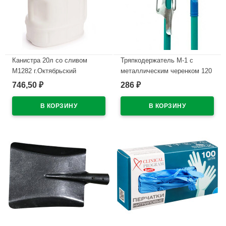
Канистра 20л со сливом
Тряпкодержатель М-1 с
М1282 г.Октябрьский
металлическим черенком 120
см уп.
746,50
286
₽
₽
В наличии
В наличии