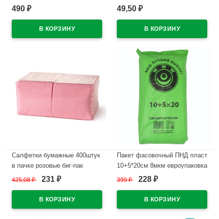
втулке
полоса 800этикеток арт.30-
490
49,50
₽
₽
1652
В наличии
В наличии
Салфетки бумажные 400штук
Пакет фасовочный ПНД пласт
в пачке розовые биг-пак
10+5*20см 8мкм евроупаковка
231
228
425,08
₽
399
₽
₽
₽
В наличии
В наличии