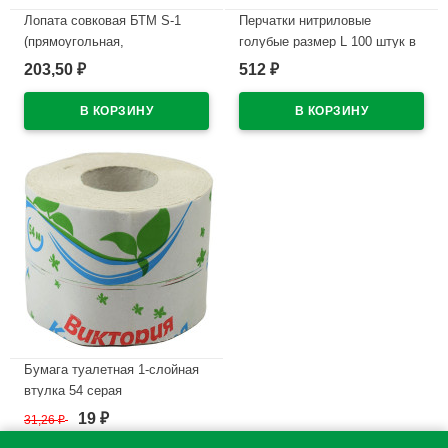
Лопата совковая БТМ S-1
Перчатки нитриловые
(прямоугольная,
голубые размер L 100 штук в
песочная,угольная)
упаковке
203,50
512
₽
₽
рельсовая сталь
В наличии
В наличии
Бумага туалетная 1-слойная
втулка 54 серая
Классическая (Ст.40)
19
31,26
₽
₽
В наличии