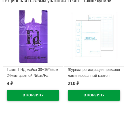
секционная d-205мм упаковка 100шт., также купили
Пакет ПНД майка 30+16*55см
Журнал регистрации приказов
24мкм цветной Nikas/Fa
ламинированный картон
арт.КЖ-144
4
210
₽
₽
В наличии
В наличии