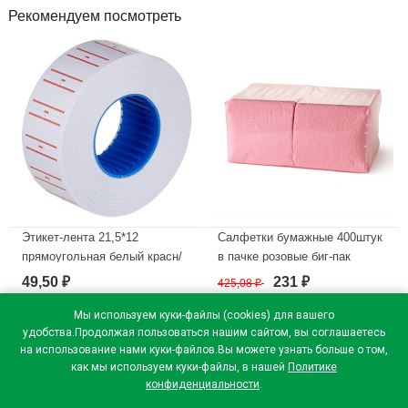
Рекомендуем посмотреть
Этикет-лента 21,5*12
Салфетки бумажные 400штук
прямоугольная белый красн/
в пачке розовые биг-пак
полоса 800этикеток арт.30-
49,50
231
₽
425,08
₽
₽
В наличии
1652
Мы используем куки-файлы (cookies) для вашего
В наличии
удобства.Продолжая пользоваться нашим сайтом, вы соглашаетесь
на использование нами куки-файлов.Вы можете узнать больше о том,
как мы используем куки-файлы, в нашей
Политике
конфиденциальности
.