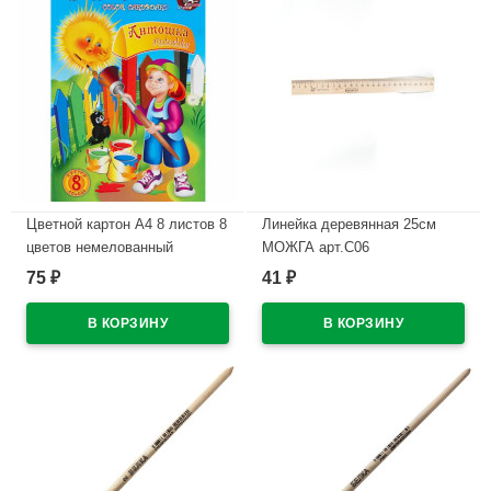
Цветной картон А4 8 листов 8
Линейка деревянная 25см
цветов немелованный
МОЖГА арт.С06
односторонний Лилия
75
41
₽
₽
В наличии
Холдинг Антошка 220 г/март
НКЦ 201
В наличии