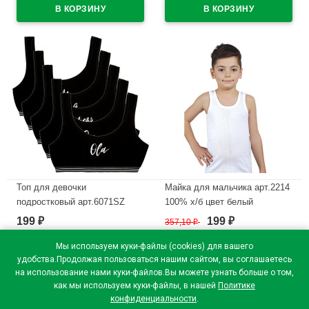
спандекс хлопок
В наличии
В наличии
Топ для девочки
Майка для мальчика арт.2214
подростковый арт.6071SZ
100% х/б цвет белый
размер 40/164-170(14/15) цвет
199
199
₽
357,10
₽
₽
В наличии
асорти 100% хлопок
Мы используем куки-файлы (cookies) для вашего
В наличии
удобства.Продолжая пользоваться нашим сайтом, вы соглашаетесь
на использование нами куки-файлов.Вы можете узнать больше о том,
как мы используем куки-файлы, в нашей
Политике
конфиденциальности
.