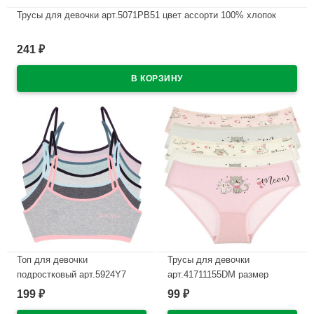
Трусы для девочки арт.5071PB51 цвет ассорти 100% хлопок
В наличии
241
₽
Топ для девочки
Трусы для девочки
подростковый арт.5924Y7
арт.41711155DM размер
размер 40/164-170 (14/15)
32/122-128 (6/7) цвет ассорти
199
99
₽
₽
цвет ассорти 95% хлопок, 5%
100% хлопок