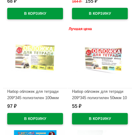
68
155
₽
164
₽
₽
масло арт.РТ-121-А
7С331-08
(Ст.50/1200)
В наличии
В наличии
Лучшая цена
Набор обложек для тетради
Набор обложек для тетради
209*345 полиэтилен 100мкм
209*345 полиэтилен 50мкм 10
10 штук в наборе арт Т100-10
штук в наборе арт Т50-10
97
55
₽
₽
В наличии
В наличии