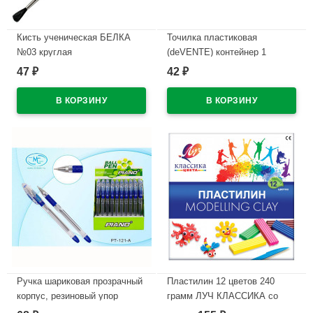
Кисть ученическая БЕЛКА
Точилка пластиковая
№03 круглая
(deVENTE) контейнер 1
отверстие арт.4071308 (Ст.12)
47
42
₽
₽
В наличии
В наличии
Ручка шариковая прозрачный
Пластилин 12 цветов 240
корпус, резиновый упор
грамм ЛУЧ КЛАССИКА со
(PIANO) синий, 0,5мм, игла,
стеком картонная коробка арт