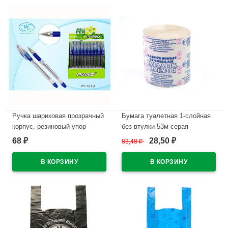
Ручка шариковая прозрачный
Бумага туалетная 1-слойная
корпус, резиновый упор
без втулки 53м серая
(PIANO) синий, 0,5мм, игла,
Набережные Челны
68
28,50
₽
83,48
₽
₽
масло арт.РТ-121-А
В наличии
(Ст.50/1200)
В наличии