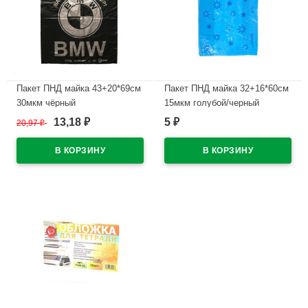
Пакет ПНД майка 43+20*69см
Пакет ПНД майка 32+16*60см
30мкм чёрный
15мкм голубой/черный
WWW/World(Ст.50/500)
ЗВЁЗДЫ (Ст.50/1000)
13,18
5
20,97
₽
₽
₽
В наличии
В наличии