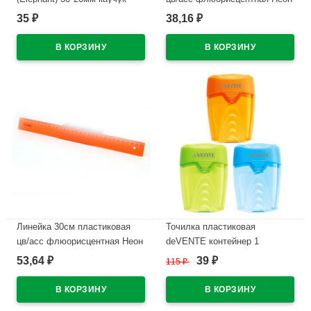
арт.300/60
(Neon) СТАММ арт.ЛН11
35
38,16
₽
₽
В наличии
В наличии
Линейка 30см пластиковая
Точилка пластиковая
цв/асс флюорисцентная Неон
deVENTE контейнер 1
(Neon) СТАММ арт.ЛН31/
отверстие, арт.4071604 (Ст.24)
53,64
39
₽
115
₽
₽
ЛН310 Стамм
В наличии
В наличии