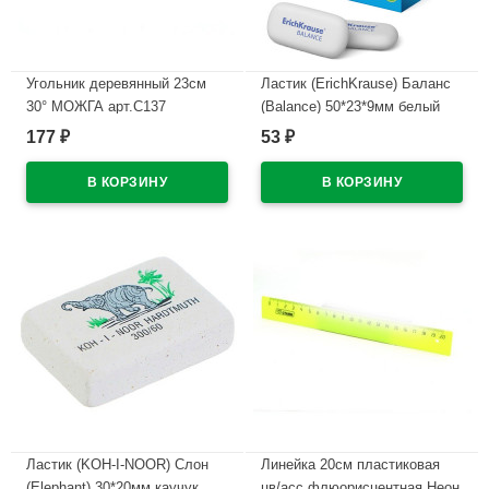
Угольник деревянный 23см
Ластик (ErichKrause) Баланс
30° МОЖГА арт.С137
(Balance) 50*23*9мм белый
арт.34638
177
53
₽
₽
В наличии
В наличии
Ластик (KOH-I-NOOR) Слон
Линейка 20см пластиковая
(Elephant) 30*20мм каучук
цв/асс флюорисцентная Неон