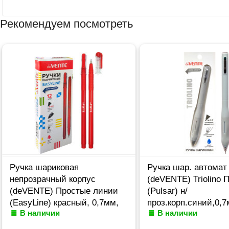
Рекомендуем посмотреть
Ручка шариковая
Ручка шар. автомат
непрозрачный корпус
(deVENTE) Triolino 
(deVENTE) Простые линии
(Pulsar) н/
(EasyLine) красный, 0,7мм,
проз.корп.синий,0,
В наличии
В наличии
игла красный корпус
арт.5070611 (Ст12)
арт.5073628