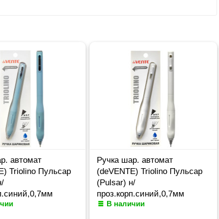
р. автомат
Ручка шар. автомат
) Triolino Пульсар
(deVENTE) Triolino Пульсар
н/
(Pulsar) н/
п.синий,0,7мм
проз.корп.синий,0,7мм
ичии
В наличии
610 (Ст12)
арт.5070609 (Ст12)