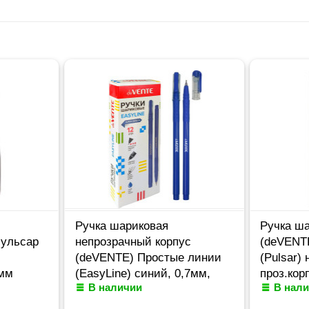
Ручка шариковая
Ручка ша
Пульсар
непрозрачный корпус
(deVENTE
(deVENTE) Простые линии
(Pulsar) 
7мм
(EasyLine) синий, 0,7мм,
проз.кор
В наличии
В нал
игла синий корпус
арт.5070
арт.5073626