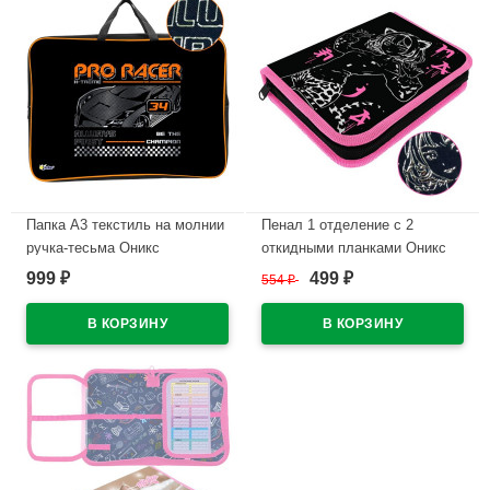
Папка А3 текстиль на молнии
Пенал 1 отделение с 2
ручка-тесьма Оникс
откидными планками Оникс
Профессиональный гонщик
ПКТ 09-22-19 Аниме МАКСИ
999
499
₽
554
₽
₽
(Pro racer) широкая боковинка
3D лак 200х140х40мм
арт.ПМД 3-22-4
В наличии
В наличии