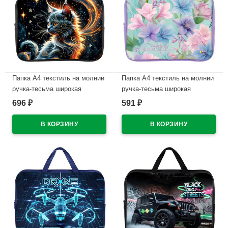
Папка А4 текстиль на молнии
Папка А4 текстиль на молнии
ручка-тесьма широкая
ручка-тесьма широкая
боковинка Оникс Дымчатый
боковинка Оникс Нежность
696
591
₽
₽
кот фольга арт.ПМД 4-20
цветов арт.ПМД 4-20
В наличии
В наличии