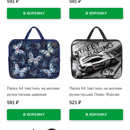
591
591
₽
₽
шпиц арт.ПМД 4-20
арт.ПМД 4-20
В наличии
В наличии
Папка А4 текстиль на молнии
Папка А4 текстиль на молнии
ручка-тесьма широкая
ручка-тесьма Оникс Форсаж
боковинка Оникс Полёт
арт.ПМД2-20
591
521
₽
₽
бабочек арт.ПМД 4-20
В наличии
В наличии